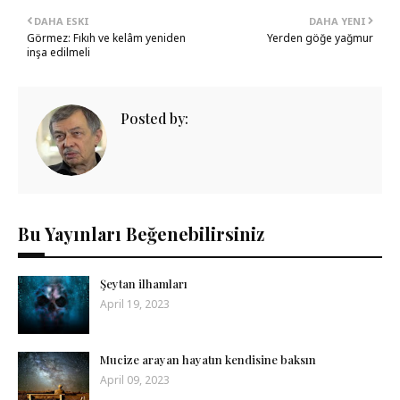
DAHA ESKI
DAHA YENI
Görmez: Fıkıh ve kelâm yeniden
Yerden göğe yağmur
inşa edilmeli
Posted by:
Bu Yayınları Beğenebilirsiniz
Şeytan ilhamları
April 19, 2023
Mucize arayan hayatın kendisine baksın
April 09, 2023