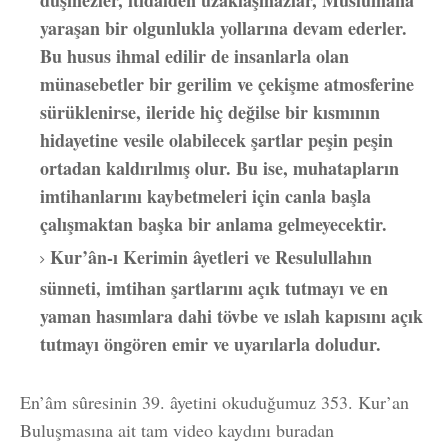
düşmezler, itidalden uzaklaşmazlar, Müslümana
yaraşan bir olgunlukla yollarına devam ederler.
Bu husus ihmal edilir de insanlarla olan
münasebetler bir gerilim ve çekişme atmosferine
sürüklenirse, ileride hiç değilse bir kısmının
hidayetine vesile olabilecek şartlar peşin peşin
ortadan kaldırılmış olur. Bu ise, muhatapların
imtihanlarını kaybetmeleri için canla başla
çalışmaktan başka bir anlama gelmeyecektir.
Kur’ân-ı Kerimin âyetleri ve Resulullahın
sünneti, imtihan şartlarını açık tutmayı ve en
yaman hasımlara dahi tövbe ve ıslah kapısını açık
tutmayı öngören emir ve uyarılarla doludur.
En’âm sûresinin 39. âyetini okuduğumuz 353. Kur’an
Buluşmasına ait tam video kaydını buradan