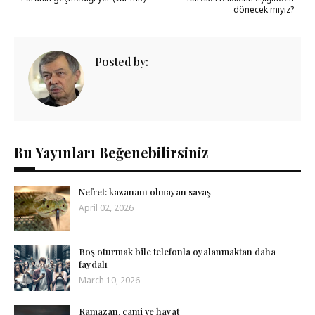
dönecek miyiz?
Posted by:
Bu Yayınları Beğenebilirsiniz
Nefret: kazananı olmayan savaş
April 02, 2026
Boş oturmak bile telefonla oyalanmaktan daha
faydalı
March 10, 2026
Ramazan, cami ve hayat