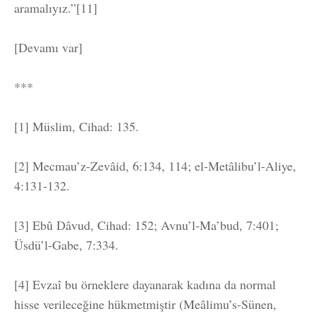
aramalıyız.”[11]
[Devamı var]
***
[1] Müslim, Cihad: 135.
[2] Mecmau’z-Zevâid, 6:134, 114; el-Metâlibu’l-Aliye,
4:131-132.
[3] Ebû Dâvud, Cihad: 152; Avnu’l-Ma’bud, 7:401;
Üsdü’l-Gabe, 7:334.
[4] Evzaî bu örneklere dayanarak kadına da normal
hisse verileceğine hükmetmiştir (Meâlimu’s-Sünen,