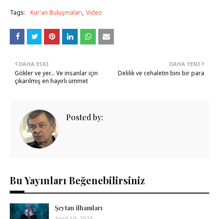
Tags:
Kur'an Buluşmaları
Video
DAHA ESKI
DAHA YENI
Gökler ve yer... Ve insanlar için
Delilik ve cehaletin bini bir para
çıkarılmış en hayırlı ümmet
Posted by:
Bu Yayınları Beğenebilirsiniz
Şeytan ilhamları
April 19, 2023