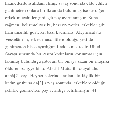
hizmetlerde istihdam etmiş, savaş sonunda elde edilen
ganimetten onlara bir ikramda bulunmuş ise de diğer
erkek mücahitler gibi eşit pay ayırmamıştır. Buna
rağmen, belirtmeliyiz ki, bazı rivayetler, erkekler gibi
kahramanlık gösteren bazı kadınlara, Aleyhissalâtü
Vesselâm’ın, erkek mücahitlere olduğu şekilde
ganimetten hisse ayırdığını ifade etmektedir. Uhud
Savaşı sırasında bir kısım kadınların korunması için
konmuş bulunduğu şatovarî bir binaya sızan bir müşriki
öldüren Safiyye bintu Abdi’l-Muttalib radıyallahü
anhâ[2] veya Hayber seferine katılan altı kişilik bir
kadın grubuna da[3] savaş sonunda, erkeklere olduğu
şekilde ganimetten pay verildiği belirtilmiştir.[4]