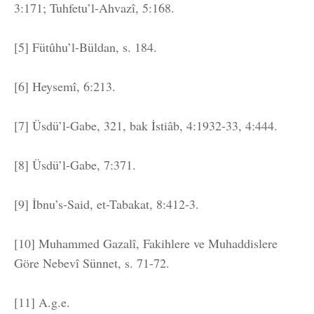
3:171; Tuhfetu’l-Ahvazî, 5:168.
[5] Fütûhu’l-Büldan, s. 184.
[6] Heysemî, 6:213.
[7] Üsdü’l-Gabe, 321, bak İstiâb, 4:1932-33, 4:444.
[8] Üsdü’l-Gabe, 7:371.
[9] İbnu’s-Said, et-Tabakat, 8:412-3.
[10] Muhammed Gazalî, Fakihlere ve Muhaddislere
Göre Nebevî Sünnet, s. 71-72.
[11] A.g.e.