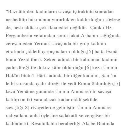
“Bazı âlimler, kadınların savaşa iştirakinin sonradan
neshedilip hükmünün yürürlükten kaldırıldığını söylese
de, nesh iddiası çok ikna edici değildir. Çünkü Hz.
Peygamberin vefatından sonra fakat Ashabın sağlığında
cereyan eden Yermük savaşında bir grup kadının
etrafında şiddetli çarpışmaların olduğu,[5] hattâ Esmâ
bintu Yezid ibni’s-Seken adında bir kahraman kadının
çadır direği ile dokuz kâfir öldürdüğü,[6] keza Ümmü
Hakîm bintu’l-Hâris adında bir diğer kadının, Şam’ın
fethi sırasında çadır direği ile yedi Rumu öldürdüğü,[7]
keza Yemâme gününde Ümmü Ammâre’nin savaşa
katılıp on iki yara alacak kadar ciddî şekilde
savaştığı[8] rivayetlerde gelmiştir. Ümmü Ammâre
radıyallahu anhâ öylesine sadakatli ve cengâver bir
kadındır ki, Resulullahla beraberliği Akabe Biatında