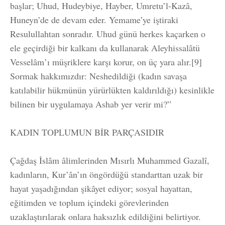
başlar; Uhud, Hudeybiye, Hayber, Umretu’l-Kazâ,
Huneyn’de de devam eder. Yemame’ye iştiraki
Resulullahtan sonradır. Uhud günü herkes kaçarken o
ele geçirdiği bir kalkanı da kullanarak Aleyhissalâtü
Vesselâm’ı müşriklere karşı korur, on üç yara alır.[9]
Sormak hakkımızdır: Neshedildiği (kadın savaşa
katılabilir hükmünün yürürlükten kaldırıldığı) kesinlikle
bilinen bir uygulamaya Ashab yer verir mi?”
KADIN TOPLUMUN BİR PARÇASIDIR
Çağdaş İslâm âlimlerinden Mısırlı Muhammed Gazalî,
kadınların, Kur’ân’ın öngördüğü standarttan uzak bir
hayat yaşadığından şikâyet ediyor; sosyal hayattan,
eğitimden ve toplum içindeki görevlerinden
uzaklaştırılarak onlara haksızlık edildiğini belirtiyor.