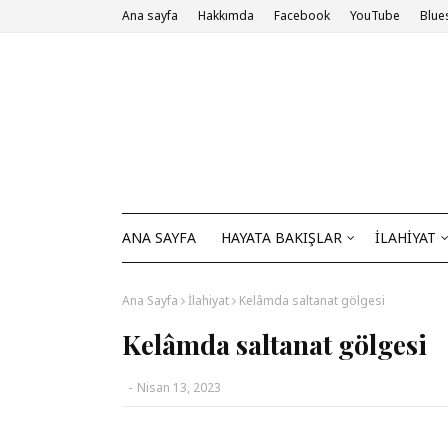
Ana sayfa
Hakkımda
Facebook
YouTube
Blue
ANA SAYFA
HAYATA BAKIŞLAR
İLAHİYAT
Ana Sayfa
İlahiyat
Kelâmda saltanat gölgesi
Kelâmda saltanat gölgesi
-
Nisan 13, 2023