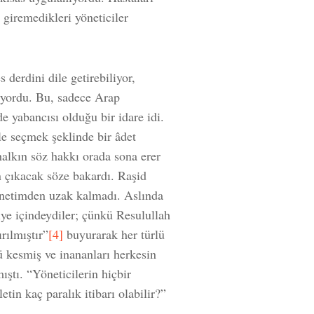
 giremedikleri yöneticiler
 derdini dile getirebiliyor,
liyordu. Bu, sadece Arap
e yabancısı olduğu bir idare idi.
ile seçmek şeklinde bir âdet
halkın söz hakkı orada sona erer
n çıkacak söze bakardı. Raşid
yönetimden uzak kalmadı. Aslında
hiye içindeydiler; çünkü Resulullah
rılmıştır”
[4]
buyurarak her türlü
ü kesmiş ve inananları herkesin
ıştı. “Yöneticilerin hiçbir
etin kaç paralık itibarı olabilir?”