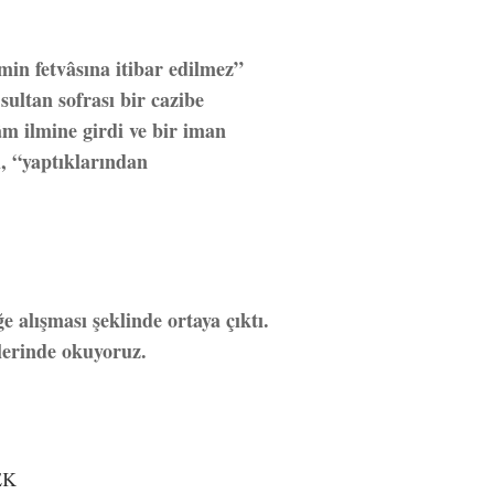
min fetvâsına itibar edilmez”
sultan sofrası bir cazibe
m ilmine girdi ve bir iman
i, “yaptıklarından
e alışması şeklinde ortaya çıktı.
lerinde okuyoruz.
EK