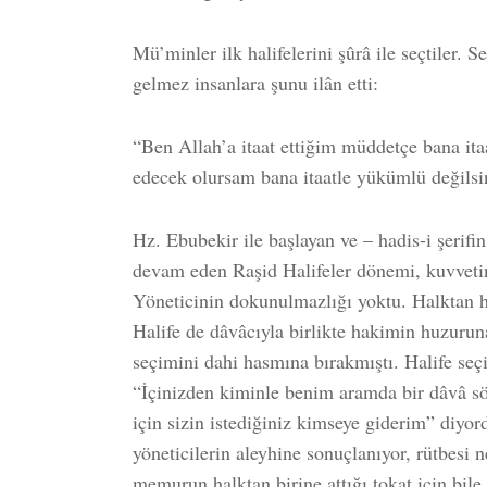
Mü’minler ilk halifelerini şûrâ ile seçtiler. Se
gelmez insanlara şunu ilân etti:
“Ben Allah’a itaat ettiğim müddetçe bana ita
edecek olursam bana itaatle yükümlü değilsi
Hz. Ebubekir ile başlayan ve – hadis-i şerifin
devam eden Raşid Halifeler dönemi, kuvveti
Yöneticinin dokunulmazlığı yoktu. Halktan he
Halife de dâvâcıyla birlikte hakimin huzuru
seçimini dahi hasmına bırakmıştı. Halife se
“İçinizden kiminle benim aramda bir dâvâ s
için sizin istediğiniz kimseye giderim” diyor
yöneticilerin aleyhine sonuçlanıyor, rütbesi 
memurun halktan birine attığı tokat için bile