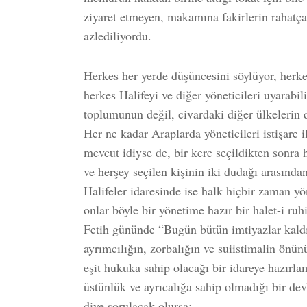
ziyaret etmeyen, makamına fakirlerin rahatça
azlediliyordu.
Herkes her yerde düşüncesini söylüyor, herkes
herkes Halifeyi ve diğer yöneticileri uyarabi
toplumunun değil, civardaki diğer ülkelerin d
Her ne kadar Araplarda yöneticileri istişare 
mevcut idiyse de, bir kere seçildikten sonra 
ve herşey seçilen kişinin iki dudağı arasında
Halifeler idaresinde ise halk hiçbir zaman 
onlar böyle bir yönetime hazır bir halet-i ru
Fetih gününde “Bugün bütün imtiyazlar kaldı
ayrımcılığın, zorbalığın ve suiistimalin önün
eşit hukuka sahip olacağı bir idareye hazırlam
üstünlük ve ayrıcalığa sahip olmadığı bir devl
diye sorulacak olursa: