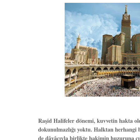
Raşid Halifeler dönemi, kuvvetin hakta o
dokunulmazlığı yoktu. Halktan herhangi bi
de dâvâcıyla birlikte hakimin huzuruna ç