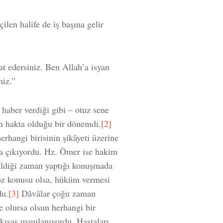
çilen halife de iş başına gelir
at edersiniz. Ben Allah’a isyan
niz.”
 haber verdiği gibi – otuz sene
n hakta olduğu bir dönemdi.
[2]
rhangi birisinin şikâyeti üzerine
na çıkıyordu. Hz. Ömer ise hakim
çildiği zaman yaptığı konuşmada
öz konusu olsa, hüküm vermesi
du.
[3]
Dâvâlar çoğu zaman
ne olursa olsun herhangi bir
 kısas uygulanıyordu. Hastaları