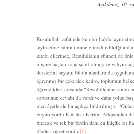
Açıkdeniz, 10. s
Resulullah vefat ederken bir halife tayin etm
tayin etme işinin ümmete tevdi edildiği anla
kitabı ellerinde, Resulullahın sünneti de önl
inişine baştan sona şahit olmuş ve vahyin b
derslerini hayatın bütün alanlarında uygulama
öğrenmiş bir çekirdek kadro, toplumun belke
öğrendikleri arasında “Resulullahtan sonra b
sorusunun cevabı da vardı ve daha yolun b
inen âyetlerde bu açıkça bildirilmişti. “Onları
buyuruyordu Kur’ân-ı Kerim. Arkasından da 
tutacak ve tek bir ferdin dahi en küçük bir 
ilkeleri öğretiyordu.
[1]