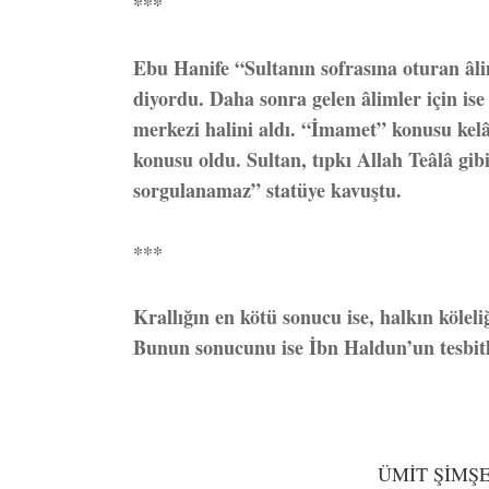
***
Ebu Hanife “Sultanın sofrasına oturan âli
diyordu. Daha sonra gelen âlimler için ise 
merkezi halini aldı. “İmamet” konusu kelâ
konusu oldu. Sultan, tıpkı Allah Teâlâ gib
sorgulanamaz” statüye kavuştu.
***
Krallığın en kötü sonucu ise, halkın köleliğ
Bunun sonucunu ise İbn Haldun’un tesbit
ÜMİT ŞİMŞ