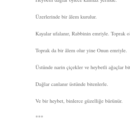
Üzerlerinde bir âlem kurulur.
Kayalar ufalanır, Rabbinin emriyle. Toprak o
Toprak da bir âlem olur yine Onun emriyle.
Üstünde narin çiçekler ve heybetli ağaçlar bit
Dağlar canlanır üstünde bitenlerle.
Ve bir heybet, binlerce güzelliğe bürünür.
***