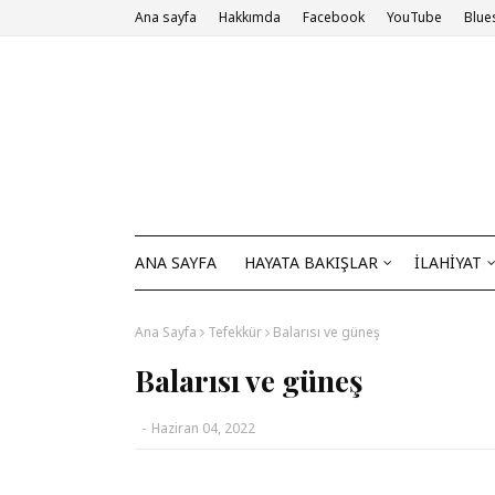
Ana sayfa
Hakkımda
Facebook
YouTube
Blue
ANA SAYFA
HAYATA BAKIŞLAR
İLAHİYAT
Ana Sayfa
Tefekkür
Balarısı ve güneş
Balarısı ve güneş
-
Haziran 04, 2022