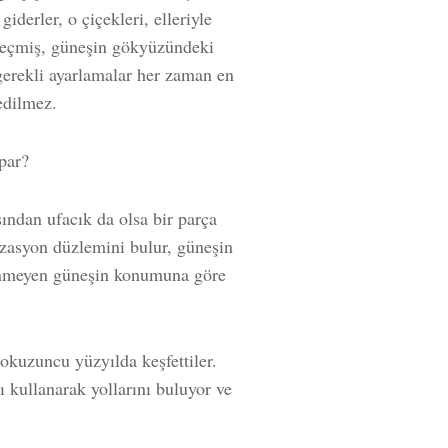
iderler, o çiçekleri, elleriyle
 geçmiş, güneşin gökyüzündeki
erekli ayarlamalar her zaman en
bedilmez.
par?
sından ufacık da olsa bir parça
izasyon düzlemini bulur, güneşin
rünmeyen güneşin konumuna göre
dokuzuncu yüzyılda keşfettiler.
ğı kullanarak yollarını buluyor ve