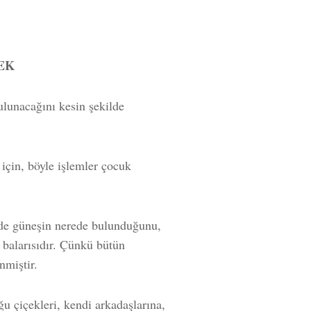
EK
ulunacağını kesin şekilde
ı için, böyle işlemler çocuk
de güneşin nerede bulunduğunu,
, balarısıdır. Çünkü bütün
nmiştir.
u çiçekleri, kendi arkadaşlarına,