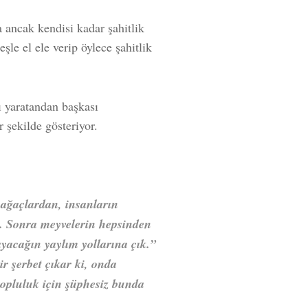
na ancak kendisi kadar şahitlik
şle el ele verip öylece şahitlik
ı yaratandan başkası
 şekilde gösteriyor.
 ağaçlardan, insanların
. Sonra meyvelerin hepsinden
ayacağın yaylım yollarına çık.”
ir şerbet çıkar ki, onda
topluluk için şüphesiz bunda