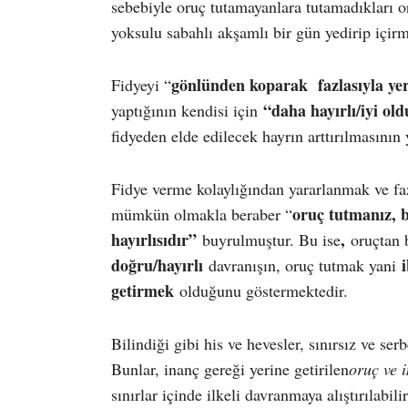
sebebiyle oruç tutamayanlara tutamadıkları or
yoksulu sabahlı akşamlı bir gün yedirip içirme
gönlünden koparak fazlasıyla ye
Fidyeyi “
“daha hayırlı/iyi ol
yaptığının kendisi için
fidyeden elde edilecek hayrın arttırılmasının 
Fidye verme kolaylığından yararlanmak ve faz
oruç tutmanız, bi
mümkün olmakla beraber “
hayırlısıdır”
,
buyrulmuştur. Bu ise
oruçtan
doğru/hayırlı
davranışın, oruç tutmak yani
getirmek
olduğunu göstermektedir.
Bilindiği gibi his ve hevesler, sınırsız ve ser
Bunlar, inanç gereği yerine getirilen
oruç ve i
sınırlar içinde ilkeli davranmaya alıştırılabili