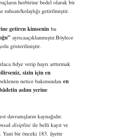
uçların herbirine bedel olarak bir
 ruhsatı/kolaylığı getirilmiştir.
rine getiren kimsenin
bu
duğu”
ayrıcaaçıklanmıştır.Böylece
yolu gösterilmiştir.
laca fidye verip hayrı arttırmak
lirseniz, sizin için en
en
 beklenen netice bakımından
ibâdetin aslını yerine
best davranışların kaynağıdır.
msak disiplini
ile belli kayıt ve
r. Yani bir önceki 183. âyette