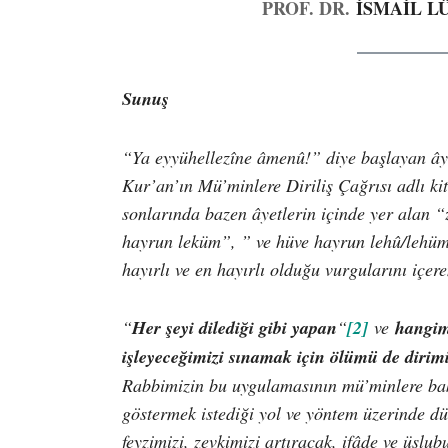
PROF. DR.
İSMAİL L
Sunuş
“Ya eyyühellezîne âmenû!” diye başlayan âye
Kur’an’ın Mü’minlere Diriliş Çağrısı adlı ki
sonlarında bazen âyetlerin içinde yer alan 
hayrun leküm”, ” ve hüve hayrun lehû/lehüm”
hayırlı ve en hayırlı olduğu vurgularını içer
“
Her şeyi dilediği gibi yapan
“
[2]
ve
hangim
işleyeceğimizi sınamak için ölümü de dirimi
Rabbimizin bu uygulamasının mü’minlere bak
göstermek istediği yol ve yöntem üzerinde d
feyzimizi, zevkimizi artıracak, ifâde ve üslub