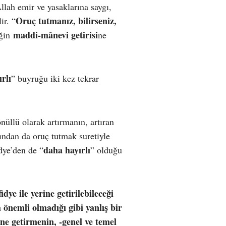
llah emir ve yasaklarına saygı,
Oruç tutmanız, bilirseniz,
ir. “
maddi-mânevi getirisi
eğin
ne
rlı
” buyruğu iki kez tekrar
nüllü olarak artırmanın, artıran
sından da oruç tutmak suretiyle
daha hayırlı
idye’den de “
” olduğu
idye ile yerine getirilebileceği
önemli olmadığı gibi yanlış bir
ine getirmenin, -genel ve temel