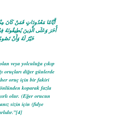
أَيَّامًا مَعْدُودَاتٍ فَمَنْ كَانَ مِنْ
أُخَرَ وَعَلَى الَّذِينَ يُطِيقُونَهُ فِ
خَيْرٌ لَهُ وَأَنْ تَصُومُ
 olan veya yolculuğa çıkıp
ı oruçları diğer günlerde
er oruç için bir fakiri
gönlünden koparak fazla
yırlı olur.
(Eğer orucun
anız sizin için
(fidye
rlıdır.”
[4]