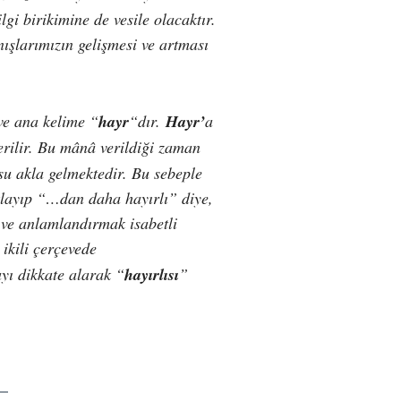
lgi birikimine de vesile olacaktır.
nışlarımızın gelişmesi ve artması
ve ana kelime “
hayr
“dır.
Hayr’
a
rilir. Bu mânâ verildiği zaman
su akla gelmektedir. Bu sebeple
klayıp “…dan daha hayırlı” diye,
 ve anlamlandırmak isabetli
 ikili çerçevede
ayı dikkate alarak “
hayırlısı
”