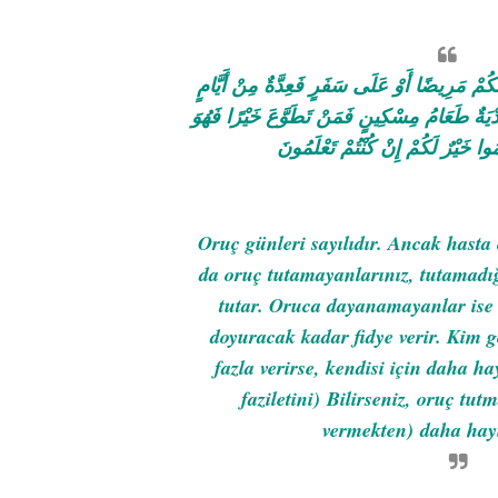
كُمْ مَرِيضًا أَوْ عَلَى سَفَرٍ فَعِدَّةٌ مِنْ أَيَّامٍ
دْيَةٌ طَعَامُ مِسْكِينٍ فَمَنْ تَطَوَّعَ خَيْرًا فَهُوَ
وا خَيْرٌ لَكُمْ إِنْ كُنْتُمْ تَعْلَمُونَ
Oruç günleri sayılıdır. Ancak hasta
da oruç tutamayanlarınız, tutamadığ
tutar. Oruca dayanamayanlar ise h
doyuracak kadar fidye verir. Kim 
fazla verirse, kendisi için daha ha
faziletini)
Bilirseniz, oruç tutm
vermekten)
daha hayı