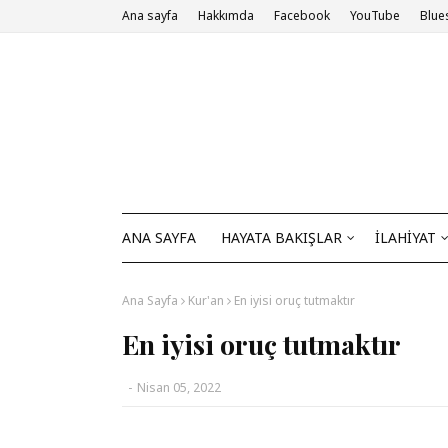
Ana sayfa
Hakkımda
Facebook
YouTube
Blue
ANA SAYFA
HAYATA BAKIŞLAR
İLAHİYAT
Ana Sayfa
Kur'an
En iyisi oruç tutmaktır
En iyisi oruç tutmaktır
-
Nisan 05, 2022