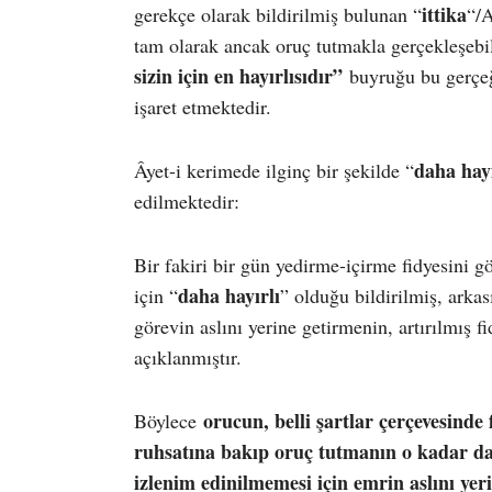
ittika
gerekçe olarak bildirilmiş bulunan “
“/A
tam olarak ancak oruç tutmakla gerçekleşebil
sizin için en hayırlısıdır”
buyruğu bu gerç
işaret etmektedir.
daha hayı
Âyet-i kerimede ilginç bir şekilde “
edilmektedir:
Bir fakiri bir gün yedirme-içirme fidyesini gö
daha hayırlı
için “
” olduğu bildirilmiş, arka
görevin aslını yerine getirmenin, artırılmış f
açıklanmıştır.
orucun, belli şartlar çerçevesinde f
Böylece
ruhsatına bakıp oruç tutmanın o kadar da 
izlenim edinilmemesi için emrin aslını yer