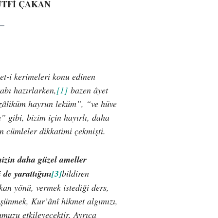
ÜTFİ ÇAKAN
t-i kerimeleri konu edinen
tabı hazırlarken,
[1]
bazen âyet
“zâliküm hayrun leküm”, “ve hüve
 gibi, bizim için hayırlı, daha
en cümleler dikkatimi çekmişti.
izin daha güzel ameller
 de yarattığını
[3]
bildiren
an yönü, vermek istediği ders,
üşünmek, Kur’ânî hikmet algımızı,
umuzu etkileyecektir. Ayrıca