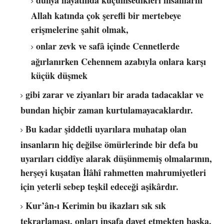
dünya hayatında küçümsedikleri insanların
Allah katında çok şerefli bir mertebeye
erişmelerine şahit olmak,
onlar zevk ve safâ içinde Cennetlerde
ağırlanırken Cehennem azabıyla onlara karşı
küçük düşmek
gibi zarar ve ziyanları bir arada tadacaklar ve
bundan hiçbir zaman kurtulamayacaklardır.
Bu kadar şiddetli uyarılara muhatap olan
insanların hiç değilse ömürlerinde bir defa bu
uyarıları ciddîye alarak düşünmemiş olmalarının,
herşeyi kuşatan İlâhî rahmetten mahrumiyetleri
için yeterli sebep teşkil edeceği aşikârdır.
Kur’ân-ı Kerimin bu ikazları sık sık
tekrarlaması, onları insafa davet etmekten başka,