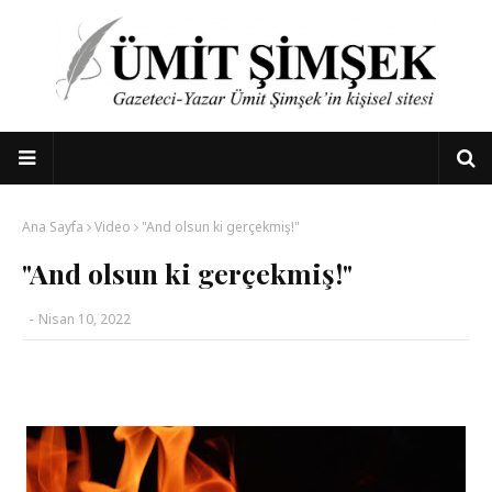
Ana Sayfa
Video
"And olsun ki gerçekmiş!"
"And olsun ki gerçekmiş!"
-
Nisan 10, 2022
*