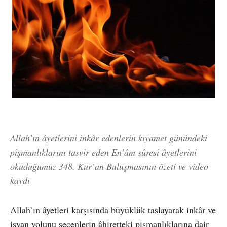
Allah’ın âyetlerini inkâr edenlerin kıyamet günündeki
pişmanlıklarını tasvir eden En’âm sûresi âyetlerini
okuduğumuz 348. Kur’an Buluşmasının özeti ve video
kaydı
Allah’ın âyetleri karşısında büyüklük taslayarak inkâr ve
isyan yolunu seçenlerin âhiretteki pişmanlıklarına dair