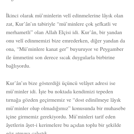
İkinci olarak mü’minlerin velî edinmelerine lâyık olan
zat, Kur’ân’ın tabiriyle “mü’minlere çok şefkatli ve
merhametli” olan Allah Elçisi idi. Kur’ân, bir yandan
onu velî edinmemizi bize emrederken, diğer yandan da
ona, “Mü’minlere kanat ger” buyuruyor ve Peygamber
ile ümmetini son derece sıcak duygularla birbirine
bağlıyordu.
Kur’ân’ın bize gösterdiği üçüncü velâyet adresi ise
mü’minler idi. İşte bu noktada kendimizi tepeden
tırnağa gözden geçirmemiz ve “dost edinilmeye lâyık
mü’minler olup olmadığımız” konusunda bir muhasebe
içine girmemiz gerekiyordu. Mü’minleri tarif eden
âyetlerin âyet-i kerimelere bu açıdan toplu bir şekilde
göz atmaya çalıştık.