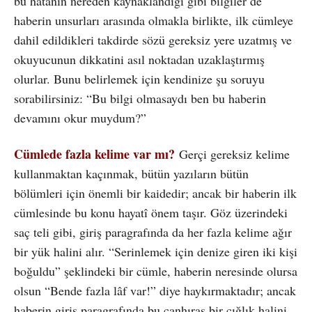
bu hatânın nereden kaynaklandığı gibi bilgiler de
haberin unsurları arasında olmakla birlikte, ilk cümleye
dahil edildikleri takdirde sözü gereksiz yere uzatmış ve
okuyucunun dikkatini asıl noktadan uzaklaştırmış
olurlar. Bunu belirlemek için kendinize şu soruyu
sorabilirsiniz: “Bu bilgi olmasaydı ben bu haberin
devamını okur muydum?”
Cümlede fazla kelime var mı?
Gerçi gereksiz kelime
kullanmaktan kaçınmak, bütün yazıların bütün
bölümleri için önemli bir kaidedir; ancak bir haberin ilk
cümlesinde bu konu hayatî önem taşır. Göz üzerindeki
saç teli gibi, giriş paragrafında da her fazla kelime ağır
bir yük halini alır. “Serinlemek için denize giren iki kişi
boğuldu” şeklindeki bir cümle, haberin neresinde olursa
olsun “Bende fazla lâf var!” diye haykırmaktadır; ancak
haberin giriş paragrafında bu canhıraş bir çığlık halini