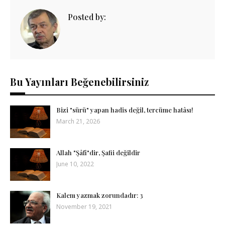
Posted by:
Bu Yayınları Beğenebilirsiniz
Bizi "sürü" yapan hadis değil, tercüme hatâsı!
March 21, 2026
Allah "Şâfî"dir, Şafii değildir
June 10, 2022
Kalem yazmak zorundadır: 3
November 19, 2021