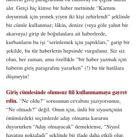
alır. Gerçi hiç kimse bir haber metninde “Karnını
doyurmak için yemek yiyen iki kişi zehirlendi” şeklinde
bir cümle kullanmaz; lâkin, denize (veya göle yahut bir
akarsuya) girip de boğulanlara ait haberlerde,
kurbanların bu işi “serinlemek için yaptıkları,” garip bir
şekilde, bu tür haberlerin hepsinde vurgulanır. Siz siz
olun, her zaman, ama özellikle “bir haber yazmak için
haberin giriş paragrafını yazarken” (!) bu tür hatâlara
düşmeyin!
Giriş cümlesinde olumsuz fiil kullanmamaya gayret
edin.
“Ne oldu?” sorusunun cevabını yazıyorsunuz,
“Ne olmadı?” değil. Onun için, ünlü bir siyasetçinin
önümüzdeki seçimlerde aday olmama kararını
duyururken “Aday olmayacak” demektense, “Siyasî
hayatını noktaladı” şeklinde bir ifade daha etkili olur.