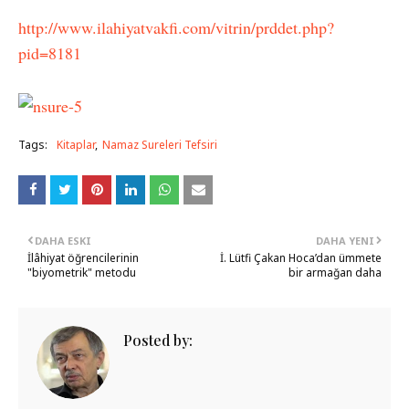
http://www.ilahiyatvakfi.com/vitrin/prddet.php?
pid=8181
Tags:
Kitaplar
Namaz Sureleri Tefsiri
DAHA ESKI
DAHA YENI
İlâhiyat öğrencilerinin
İ. Lütfi Çakan Hoca’dan ümmete
"biyometrik" metodu
bir armağan daha
Posted by: