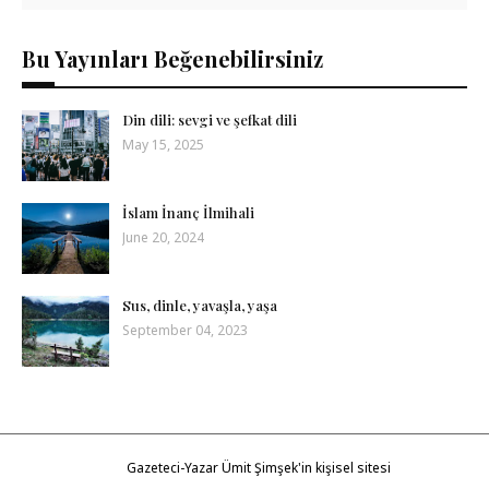
Bu Yayınları Beğenebilirsiniz
Din dili: sevgi ve şefkat dili
May 15, 2025
İslam İnanç İlmihali
June 20, 2024
Sus, dinle, yavaşla, yaşa
September 04, 2023
Gazeteci-Yazar Ümit Şimşek'in kişisel sitesi