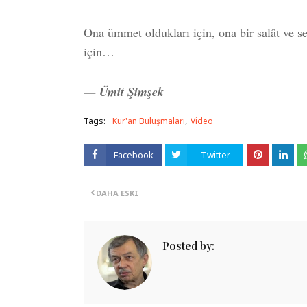
Ona ümmet oldukları için, ona bir salât ve se
için…
— Ümit Şimşek
Tags:
Kur'an Buluşmaları
Video
Facebook
Twitter
DAHA ESKI
Posted by: