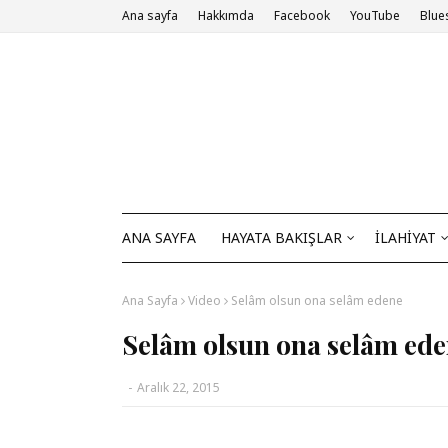
Ana sayfa
Hakkımda
Facebook
YouTube
Blue
ANA SAYFA
HAYATA BAKIŞLAR
İLAHİYAT
Ana Sayfa
Video
Selâm olsun ona selâm edene
Selâm olsun ona selâm ed
-
Aralık 22, 2015