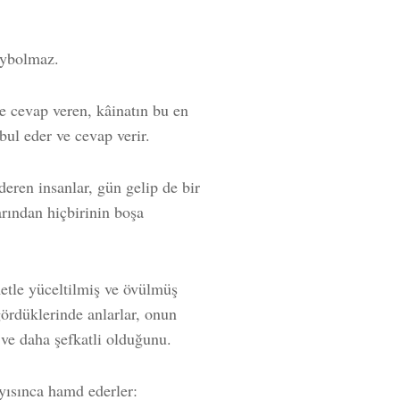
aybolmaz.
ve cevap veren, kâinatın bu en
bul eder ve cevap verir.
eren insanlar, gün gelip de bir
arından hiçbirinin boşa
etle yüceltilmiş ve övülmüş
rdüklerinde anlarlar, onun
ve daha şefkatli olduğunu.
yısınca hamd ederler: