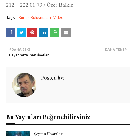
212 – 222 01 73 / Özer Balkız
Tags:
Kur'an Buluşmaları
Video
DAHA ESKI
DAHA YENI
Hayatımıza inen âyetler
Posted by:
Bu Yayınları Beğenebilirsiniz
Şeytan ilhamları