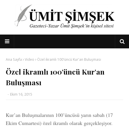
Ana Sayfa
Video
Özel ikramlı 100'üncü Kur'an Buluşması
Özel ikramlı 100'üncü Kur'an
Buluşması
-
Ekim 16, 2015
Kur’an Buluşmalarının 100’üncüsü yarın sabah (17
Ekim Cumartesi) özel ikramlı olarak gerçekleşiyor.