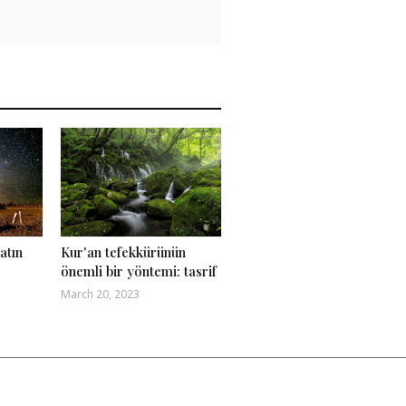
atın
Kur'an tefekkürünün
önemli bir yöntemi: tasrif
March 20, 2023