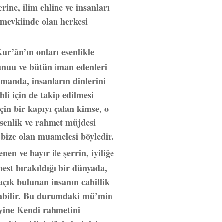
rine, ilim ehline ve insanları
 mevkiinde olan herkesi
ur’ân’ın onları esenlikle
unuu ve bütün iman edenleri
amanda, insanların dinlerini
li için de takip edilmesi
çin bir kapıyı çalan kimse, o
 esenlik ve rahmet müjdesi
bize olan muamelesi böyledir.
en ve hayır ile şerrin, iyiliğe
best bırakıldığı bir dünyada,
 açık bulunan insanın cahillik
abilir. Bu durumdaki mü’min
 yine Kendi rahmetini