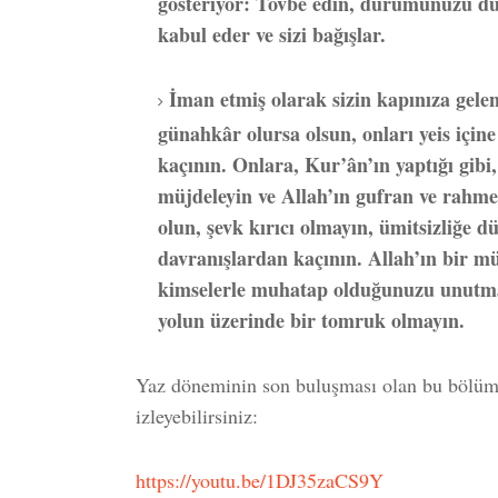
gösteriyor: Tövbe edin, durumunuzu düz
kabul eder ve sizi bağışlar.
İman etmiş olarak sizin kapınıza gele
günahkâr olursa olsun, onları yeis için
kaçının. Onlara, Kur’ân’ın yaptığı gibi,
müjdeleyin ve Allah’ın gufran ve rahme
olun, şevk kırıcı olmayın, ümitsizliğe d
davranışlardan kaçının. Allah’ın bir m
kimselerle muhatap olduğunuzu unutma
yolun üzerinde bir tomruk olmayın.
Yaz döneminin son buluşması olan bu bölüme
izleyebilirsiniz:
https://youtu.be/1DJ35zaCS9Y