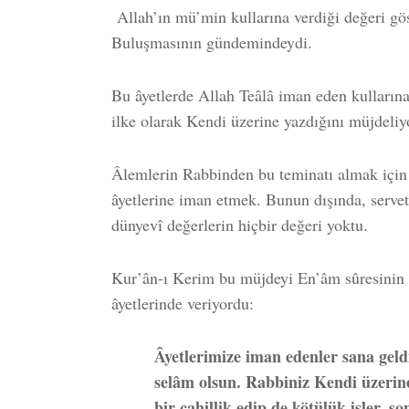
Allah’ın mü’min kullarına verdiği değeri gös
Buluşmasının gündemindeydi.
Bu âyetlerde Allah Teâlâ iman eden kulların
ilke olarak Kendi üzerine yazdığını müjdeliy
Âlemlerin Rabbinden bu teminatı almak için t
âyetlerine iman etmek. Bunun dışında, servet
dünyevî değerlerin hiçbir değeri yoktu.
Kur’ân-ı Kerim bu müjdeyi En’âm sûresinin 
âyetlerinde veriyordu:
Âyetlerimize iman edenler sana geldi
selâm olsun. Rabbiniz Kendi üzerin
bir cahillik edip de kötülük işler, s