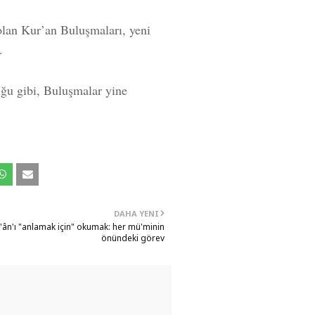
an Kur’an Buluşmaları, yeni
.
uğu gibi, Buluşmalar yine
DAHA YENI
'ân'ı "anlamak için" okumak: her mü'minin
önündeki görev