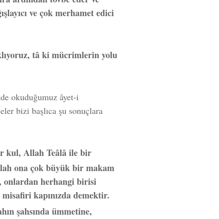
şlayıcı ve çok merhamet edici
ıklıyoruz, tâ ki mücrimlerin yolu
mde okuduğumuz âyet-i
ler bizi başlıca şu sonuçlara
r kul, Allah Teâlâ ile bir
Allah ona çok büyük bir makam
, onlardan herhangi birisi
ı misafiri kapınızda demektir.
llahın şahsında ümmetine,