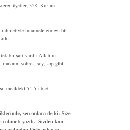
teren âyetler, 358. Kur’an
a rahmetiyle muamele etmeyi bir
ordu.
ek bir şart vardı: Allah’ın
, makam, şöhret, soy, sop gibi
şu mealdeki 54-55’inci
klerinde, sen onlara de ki: Size
e rahmeti yazdı.
Sizden kim
onra ardından tövbe eder ve