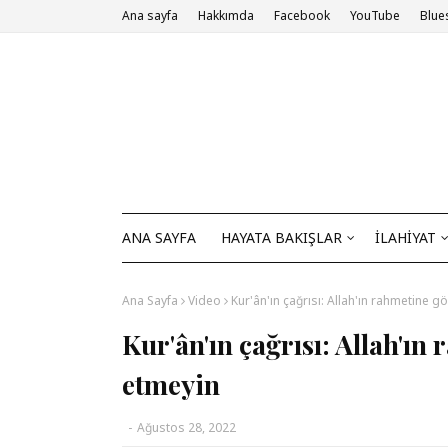
Ana sayfa
Hakkımda
Facebook
YouTube
Blue
ANA SAYFA
HAYATA BAKIŞLAR
İLAHİYAT
Ana Sayfa
Video
Kur'ân'ın çağrısı: Allah'ın rahmetine g
Kur'ân'ın çağrısı: Allah'ın
etmeyin
-
Ağustos 28, 2022