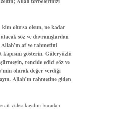
eltin; Allah tövbelerinizi
n kim olursa olsun, ne kadar
e atacak söz ve davranışlardan
 Allah’ın af ve rahmetini
t kapısını gösterin. Güleryüzlü
üşürmeyin, rencide edici söz ve
ü’min olarak değer verdiği
yın. Allah’ın rahmetine giden
 ait video kaydını buradan