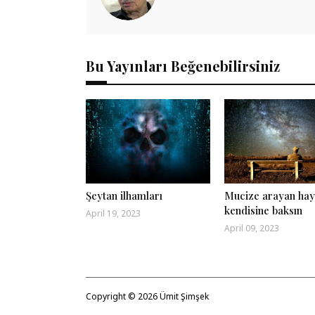
Bu Yayınları Beğenebilirsiniz
Şeytan ilhamları
Mucize arayan hay
kendisine baksın
April 19, 2023
April 09, 2023
Copyright ©
2026
Ümit Şimşek