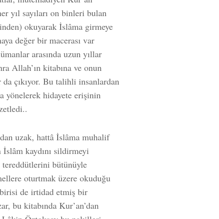
 yıl sayıları on binleri bulan
erinden) okuyarak İslâma girmeye
aya değer bir macerası var
lümanlar arasında uzun yıllar
nra Allah’ın kitabına ve onun
 da çıkıyor. Bu talihli insanlardan
 yönelerek hidayete erişinin
etledi..
mdan uzak, hattâ İslâma muhalif
 İslâm kaydını sildirmeyi
 tereddütlerini bütünüyle
mellere oturtmak üzere okuduğu
irisi de irtidad etmiş bir
zar, bu kitabında Kur’an’dan