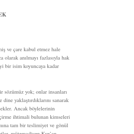
EK
iş ve çare kabul etmez hale
a olarak anılmayı fazlasıyla hak
iyi bir isim koyuncaya kadar
ir sözümüz yok; onlar insanları
 dine yaklaştırdıklarını sanarak
ekler. Ancak böylelerinin
eçirme ihtimali bulunan kimseleri
mına tam bir teslimiyet ve gönül
rsatlar, mütemadiyen Kur’an