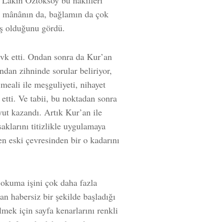
u. Lâkin Öztoksoy bu nakilleri
a, mânânın da, bağlamın da çok
ış olduğunu gördü.
evk etti. Ondan sonra da Kur’an
ndan zihninde sorular beliriyor,
meali ile meşguliyeti, nihayet
etti. Ve tabii, bu noktadan sonra
yut kazandı. Artık Kur’an ile
aklarını titizlikle uygulamaya
ken eski çevresinden bir o kadarını
okuma işini çok daha fazla
an habersiz bir şekilde başladığı
lmek için sayfa kenarlarını renkli