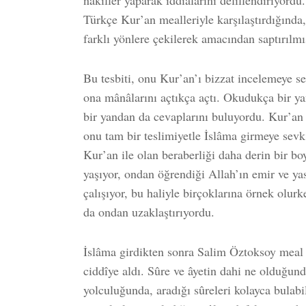
nakiller yaparak iddialarını delillendiriyord
Türkçe Kur’an mealleriyle karşılaştırdığınd
farklı yönlere çekilerek amacından saptırılm
Bu tesbiti, onu Kur’an’ı bizzat incelemeye s
ona mânâlarını açtıkça açtı. Okudukça bir ya
bir yandan da cevaplarını buluyordu. Kur’an 
onu tam bir teslimiyetle İslâma girmeye sevk 
Kur’an ile olan beraberliği daha derin bir bo
yaşıyor, ondan öğrendiği Allah’ın emir ve yas
çalışıyor, bu haliyle birçoklarına örnek olur
da ondan uzaklaştırıyordu.
İslâma girdikten sonra Salim Öztoksoy meal 
ciddîye aldı. Sûre ve âyetin dahi ne olduğund
yolculuğunda, aradığı sûreleri kolayca bulabi