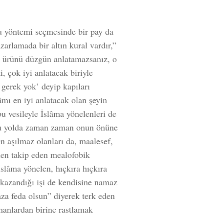
u yöntemi seçmesinde bir pay da
arlamada bir altın kural vardır,”
e ürünü düzgün anlatamazsanız, o
, çok iyi anlatacak biriyle
 gerek yok’ deyip kapıları
lâmı en iyi anlatacak olan şeyin
u vesileyle İslâma yönelenleri de
bu yolda zaman zaman onun önüne
en aşılmaz olanları da, maalesef,
rden takip eden mealofobik
slâma yönelen, hıçkıra hıçkıra
kazandığı işi de kendisine namaz
aza feda olsun” diyerek terk eden
manlardan birine rastlamak