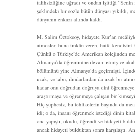
talihsizliğine uğradı ve ondan işittiği “Seni
şeklindeki bir sözle bütün dünyası yıkıldı, m
dünyanın enkazı altında kaldı.
M. Salim Öztoksoy, hidayete Kur’an meâliyle
atmosfer, buna imkân veren, hattâ kendisini 
Çünkü o Türkiye’de Amerikan kolejinden me
Almanya’da öğrenimine devam etmiş ve akabi
bölümünü yine Almanya’da geçirmişti. İçind
uzak, ve tabii, dindarlardan da uzak bir atmo
kadar onu doğrudan doğruya dini öğrenmeye t
araştırmaya ve öğrenmeye çalışan bir kimseyi
Hiç şüphesiz, bu tehlikelerin başında da meal
idi; o da, insanı öğrenmek istediği dinin kit
ona yapıştı, okudu, öğrendi ve hidayeti buldu
ancak hidayeti bulduktan sonra karşılaştı. A