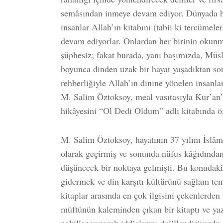
semâsından inmeye devam ediyor. Dünyada her
insanlar Allah’ın kitabını (tabii ki tercümel
devam ediyorlar. Onlardan her birinin okunm
şüphesiz; fakat burada, yanı başımızda, Müs
boyunca dinden uzak bir hayat yaşadıktan so
rehberliğiyle Allah’ın dinine yönelen insanlar
M. Salim Öztoksoy, meal vasıtasıyla Kur’an’a
hikâyesini “Ol Dedi Oldum” adlı kitabında öz
M. Salim Öztoksoy, hayatının 37 yılını İslâ
olarak geçirmiş ve sonunda nüfus kâğıdından
düşünecek bir noktaya gelmişti. Bu konudaki
gidermek ve din karşıtı kültürünü sağlam te
kitaplar arasında en çok ilgisini çekenlerden b
müftünün kaleminden çıkan bir kitaptı ve ya