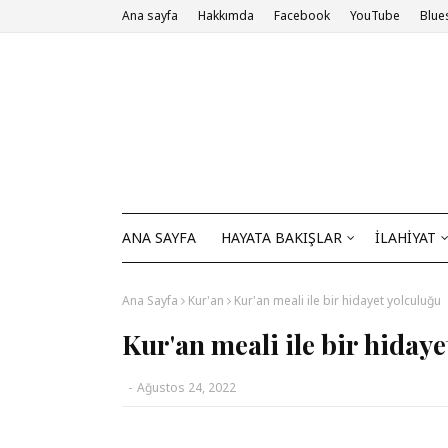
Ana sayfa
Hakkımda
Facebook
YouTube
Blue
ANA SAYFA
HAYATA BAKIŞLAR
İLAHİYAT
Ana Sayfa
Kur'an
Kur'an meali ile bir hidayet yolculuğu
Kur'an meali ile bir hiday
-
Ağustos 24, 2022