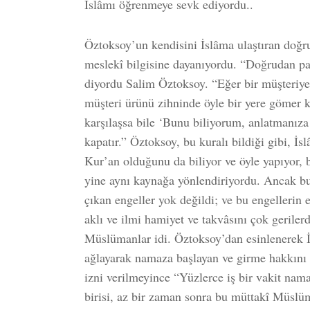
İslâmı öğrenmeye sevk ediyordu..
Öztoksoy’un kendisini İslâma ulaştıran doğr
meslekî bilgisine dayanıyordu. “Doğrudan paz
diyordu Salim Öztoksoy. “Eğer bir müşteriy
müşteri ürünü zihninde öyle bir yere gömer ki
karşılaşsa bile ‘Bunu biliyorum, anlatmanıza
kapatır.” Öztoksoy, bu kuralı bildiği gibi, İs
Kur’an olduğunu da biliyor ve öyle yapıyor, b
yine aynı kaynağa yönlendiriyordu. Ancak 
çıkan engeller yok değildi; ve bu engellerin 
aklı ve ilmi hamiyet ve takvâsını çok gerile
Müslümanlar idi. Öztoksoy’dan esinlenerek İ
ağlayarak namaza başlayan ve girme hakkını 
izni verilmeyince “Yüzlerce iş bir vakit nam
birisi, az bir zaman sonra bu müttakî Müslü