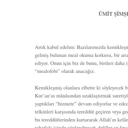
ÜMİT ŞİMŞ
Artık kabul edelim: Bazılarımızda kemikleşm
gelmiş bulunan meal okuma korkusu, bir arız
ediyor. Onun için biz de bunu, birileri daha 
“mealofobi” olarak anacağız.
Kemikleşmiş olanlara elbette ki söyleyecek b
Kur’an’ın mânâsından uzaklaştırmak suretiyle
yaptıkları “hizmete” devam ediyorlar ve edec
telkinleri karşısında tereddüt geçiren veya g
bu tereddütlerinden kurtararak Allah’ın kelâ
rahatlığı içinde yönlendirecek deliller ve fı