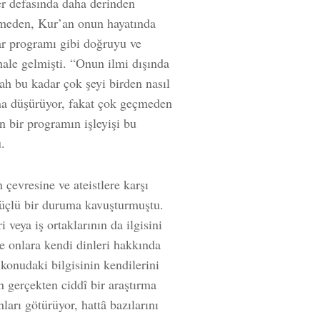
her defasında daha derinden
çmeden, Kur’an onun hayatında
yar programı gibi doğruyu ve
 hale gelmişti. “Onun ilmi dışında
ah bu kadar çok şeyi birden nasıl
ına düşürüyor, fakat çok geçmeden
an bir programın işleyişi bu
.
 çevresine ve ateistlere karşı
güçlü bir duruma kavuşturmuştu.
eya iş ortaklarının da ilgisini
de onlara kendi dinleri hakkında
konudaki bilgisinin kendilerini
n gerçekten ciddî bir araştırma
rı götürüyor, hattâ bazılarını