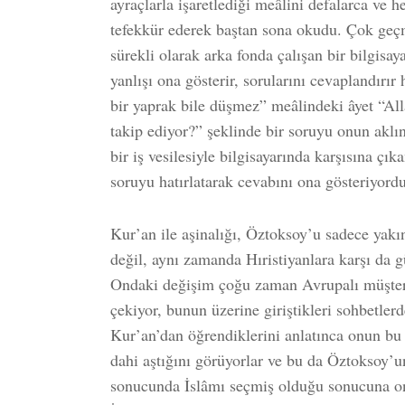
ayraçlarla işaretlediği meâlini defalarca ve 
tefekkür ederek baştan sona okudu. Çok ge
sürekli olarak arka fonda çalışan bir bilgisa
yanlışı ona gösterir, sorularını cevaplandırır
bir yaprak bile düşmez” meâlindeki âyet “All
takip ediyor?” şeklinde bir soruyu onun akl
bir iş vesilesiyle bilgisayarında karşısına çık
soruyu hatırlatarak cevabını ona gösteriyordu
Kur’an ile aşinalığı, Öztoksoy’u sadece yakın
değil, aynı zamanda Hıristiyanlara karşı da 
Ondaki değişim çoğu zaman Avrupalı müşteri v
çekiyor, bunun üzerine giriştikleri sohbetler
Kur’an’dan öğrendiklerini anlatınca onun bu 
dahi aştığını görüyorlar ve bu da Öztoksoy’u
sonucunda İslâmı seçmiş olduğu sonucuna onla