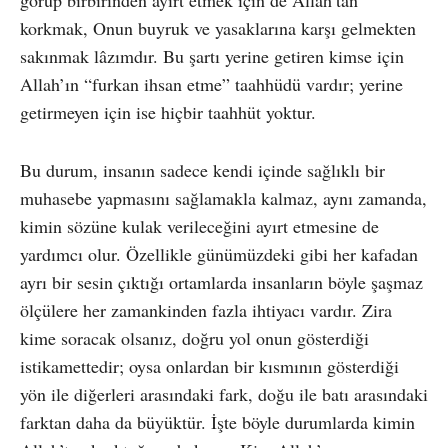
görüp birbirinden ayırt etmek için de Allah’tan
korkmak, Onun buyruk ve yasaklarına karşı gelmekten
sakınmak lâzımdır. Bu şartı yerine getiren kimse için
Allah’ın “furkan ihsan etme” taahhüdü vardır; yerine
getirmeyen için ise hiçbir taahhüt yoktur.
Bu durum, insanın sadece kendi içinde sağlıklı bir
muhasebe yapmasını sağlamakla kalmaz, aynı zamanda,
kimin sözüne kulak verileceğini ayırt etmesine de
yardımcı olur. Özellikle günümüzdeki gibi her kafadan
ayrı bir sesin çıktığı ortamlarda insanların böyle şaşmaz
ölçülere her zamankinden fazla ihtiyacı vardır. Zira
kime soracak olsanız, doğru yol onun gösterdiği
istikamettedir; oysa onlardan bir kısmının gösterdiği
yön ile diğerleri arasındaki fark, doğu ile batı arasındaki
farktan daha da büyüktür. İşte böyle durumlarda kimin