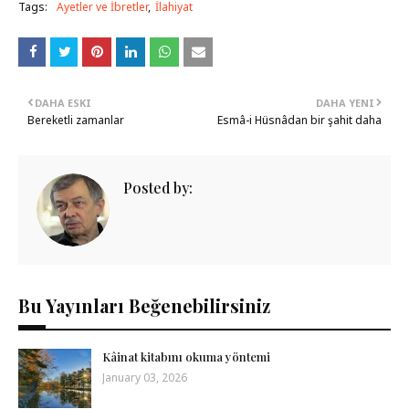
Tags:
Ayetler ve İbretler
İlahiyat
DAHA ESKI
DAHA YENI
Bereketli zamanlar
Esmâ-i Hüsnâdan bir şahit daha
Posted by:
Bu Yayınları Beğenebilirsiniz
Kâinat kitabını okuma yöntemi
January 03, 2026