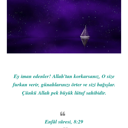
Ey iman edenler! Allah’tan korkarsanız, O size
furkan verir, günahlarınızı örter ve sizi bağışlar.
Çünkü Allah pek büyük lütuf sahibidir.
Enfâl sûresi, 8:29