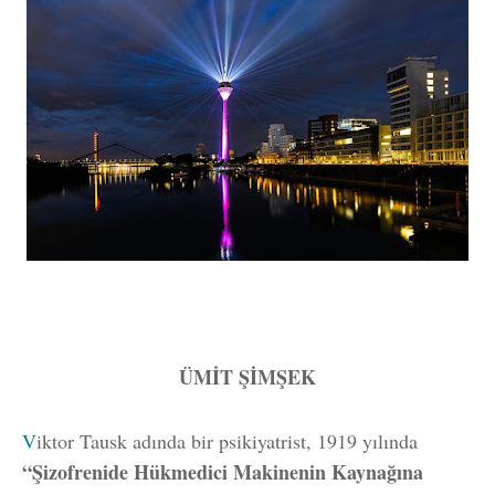
ÜMİT ŞİMŞEK
V
iktor Tausk adında bir psikiyatrist, 1919 yılında
“Şizofrenide Hükmedici Makinenin Kaynağına