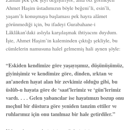
Ahmet Haşim üstadımızın böyle beğeni’li, esin’li,
yaşam’lı konuşmaya başlaması pek hayra alâmet
görünmediği için, bu ifadeyi Gurabahane-i
Lâklâkan’daki aslıyla karşılaşmak ihtiyacını duydum.
İşte, Ahmet Haşim’in kaleminden çıktığı şekliyle, bu
cümlelerin namusuna halel gelmemiş hali aynen şöyle:
“Eskiden kendimize göre yaşayışımız, düşünüşümüz,
giyinişimiz ve kendimize göre, dinden, ırktan ve
an’aneden hayat alan bir zevkimiz olduğu gibi, bu
üslûb-u hayata göre de ‘saat’lerimiz ve ‘gün’lerimiz
vardı. . . . Gelen yabancılar ise hayatımızı bozup onu
meçhul bir düstura göre yeniden tanzim ettiler ve
ruhlarımız için onu tanılmaz bir hale getirdiler.”