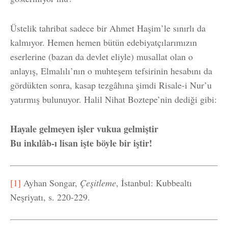
Üstelik tahribat sadece bir Ahmet Haşim’le sınırlı da
kalmıyor. Hemen hemen bütün edebiyatçılarımızın
eserlerine (bazan da devlet eliyle) musallat olan o
anlayış, Elmalılı’nın o muhteşem tefsirinin hesabını da
gördükten sonra, kasap tezgâhına şimdi Risale-i Nur’u
yatırmış bulunuyor. Halil Nihat Boztepe’nin dediği gibi:
Hayale gelmeyen işler vukua gelmiştir
Bu inkılâb-ı lisan işte böyle bir iştir!
[1]
Ayhan Songar,
Çeşitleme
, İstanbul: Kubbealtı
Neşriyatı, s. 220-229.