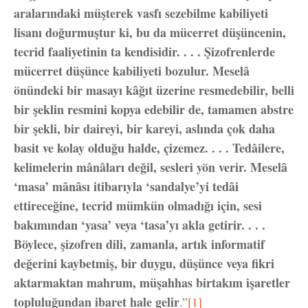
aralarındaki müşterek vasfı sezebilme kabiliyeti
lisanı doğurmuştur ki, bu da mücerret düşüncenin,
tecrid faaliyetinin ta kendisidir. . . . Şizofrenlerde
mücerret düşünce kabiliyeti bozulur. Meselâ
önündeki bir masayı kâğıt üzerine resmedebilir, belli
bir şeklin resmini kopya edebilir de, tamamen abstre
bir şekli, bir daireyi, bir kareyi, aslında çok daha
basit ve kolay olduğu halde, çizemez. . . . Tedâilere,
kelimelerin mânâları değil, sesleri yön verir. Meselâ
‘masa’ mânâsı itibarıyla ‘sandalye’yi tedâi
ettireceğine, tecrid mümkün olmadığı için, sesi
bakımından ‘yasa’ veya ‘tasa’yı akla getirir. . . .
Böylece, şizofren dili, zamanla, artık informatif
değerini kaybetmiş, bir duygu, düşünce veya fikri
aktarmaktan mahrum, müşahhas birtakım işaretler
topluluğundan ibaret hale gelir
.”
[1]