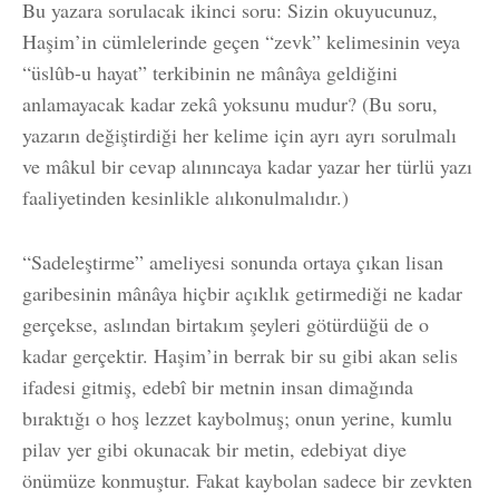
Bu yazara sorulacak ikinci soru: Sizin okuyucunuz,
Haşim’in cümlelerinde geçen “zevk” kelimesinin veya
“üslûb-u hayat” terkibinin ne mânâya geldiğini
anlamayacak kadar zekâ yoksunu mudur? (Bu soru,
yazarın değiştirdiği her kelime için ayrı ayrı sorulmalı
ve mâkul bir cevap alınıncaya kadar yazar her türlü yazı
faaliyetinden kesinlikle alıkonulmalıdır.)
“Sadeleştirme” ameliyesi sonunda ortaya çıkan lisan
garibesinin mânâya hiçbir açıklık getirmediği ne kadar
gerçekse, aslından birtakım şeyleri götürdüğü de o
kadar gerçektir. Haşim’in berrak bir su gibi akan selis
ifadesi gitmiş, edebî bir metnin insan dimağında
bıraktığı o hoş lezzet kaybolmuş; onun yerine, kumlu
pilav yer gibi okunacak bir metin, edebiyat diye
önümüze konmuştur. Fakat kaybolan sadece bir zevkten