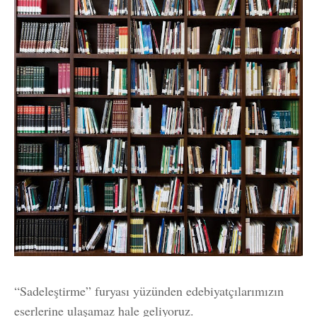
“Sadeleştirme” furyası yüzünden edebiyatçılarımızın
eserlerine ulaşamaz hale geliyoruz.