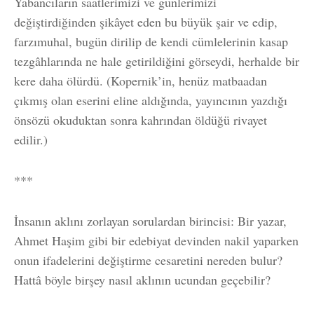
Yabancıların saatlerimizi ve günlerimizi
değiştirdiğinden şikâyet eden bu büyük şair ve edip,
farzımuhal, bugün dirilip de kendi cümlelerinin kasap
tezgâhlarında ne hale getirildiğini görseydi, herhalde bir
kere daha ölürdü. (Kopernik’in, henüz matbaadan
çıkmış olan eserini eline aldığında, yayıncının yazdığı
önsözü okuduktan sonra kahrından öldüğü rivayet
edilir.)
***
İnsanın aklını zorlayan sorulardan birincisi: Bir yazar,
Ahmet Haşim gibi bir edebiyat devinden nakil yaparken
onun ifadelerini değiştirme cesaretini nereden bulur?
Hattâ böyle birşey nasıl aklının ucundan geçebilir?