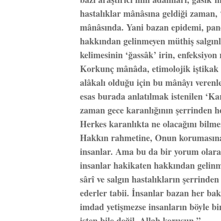
hastalıklar mânâsına geldiği zaman, 
mânâsında. Yani bazan epidemi, pan
hakkından gelinmeyen müthiş salgınla
kelimesinin ‘ğassâk’ irin, enfeksiyon
Korkunç mânâda, etimolojik iştikak 
alâkalı olduğu için bu mânâyı verenl
esas burada anlatılmak istenilen ‘Kar
zaman gece karanlığının şerrinden he
Herkes karanlıkta ne olacağını bilme
Hakkın rahmetine, Onun korumasına, 
insanlar. Ama bu da bir yorum olarak
insanlar hakikaten hakkından gelin
sârî ve salgın hastalıkların şerrinde
ederler tabii. İnsanlar bazan her bak
imdad yetişmezse insanların böyle bin
işten bile değil, Allah korusun.”