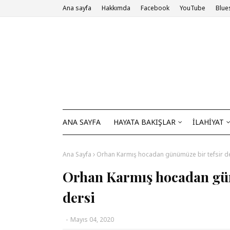
Ana sayfa
Hakkımda
Facebook
YouTube
Blue
ANA SAYFA
HAYATA BAKIŞLAR
İLAHİYAT
Ana Sayfa
Orhan Karmış hocadan günümüze bir tefsir d
Orhan Karmış hocadan gün
dersi
-
Mayıs 04, 2020