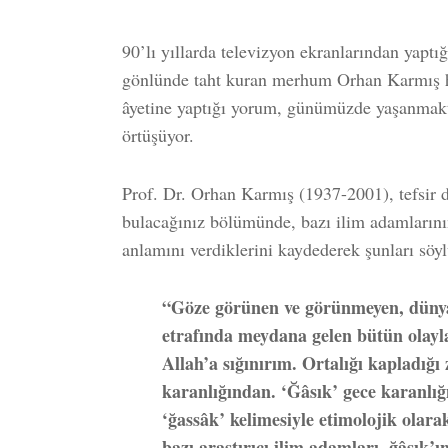
90’lı yıllarda televizyon ekranlarından yaptığı
gönlünde taht kuran merhum Orhan Karmış ho
âyetine yaptığı yorum, günümüzde yaşanmakta
örtüşüyor.
Prof. Dr. Orhan Karmış (1937-2001), tefsir d
bulacağınız bölümünde, bazı ilim adamların
anlamını verdiklerini kaydederek şunları söyl
“Göze görünen ve görünmeyen, dünya
etrafında meydana gelen bütün olayl
Allah’a sığınırım. Ortalığı kapladığ
karanlığından. ‘Ğâsık’ gece karanlığ
‘ğassâk’ kelimesiyle etimolojik olar
bazı araştırıcı ilim adamları, ğâsık’ı