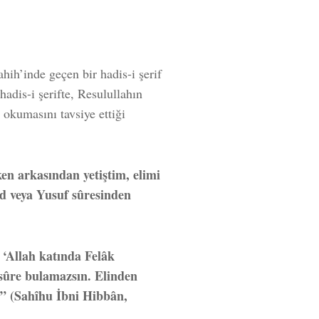
ahih’inde geçen bir hadis-i şerif
hadis-i şerifte, Resulullahın
 okumasını tavsiye ettiği
ken arkasından yetiştim, elimi
d veya Yusuf sûresinden
‘Allah katında Felâk
 sûre bulamazsın. Elinden
’” (Sahîhu İbni Hibbân,