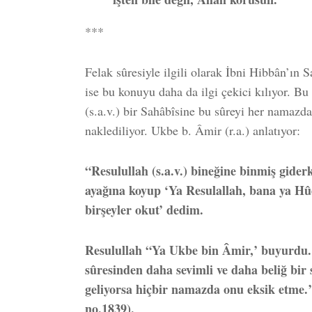
***
Felak sûresiyle ilgili olarak İbni Hibbân’ın S
ise bu konuyu daha da ilgi çekici kılıyor. Bu 
(s.a.v.) bir Sahâbîsine bu sûreyi her namazda
naklediliyor. Ukbe b. Âmir (r.a.) anlatıyor:
“Resulullah (s.a.v.) bineğine binmiş gider
ayağına koyup ‘Ya Resulallah, bana ya Hû
birşeyler okut’ dedim.
Resulullah “Ya Ukbe bin Âmir,’ buyurdu. 
sûresinden daha sevimli ve daha beliğ bir
geliyorsa hiçbir namazda onu eksik etme.
no.1839).