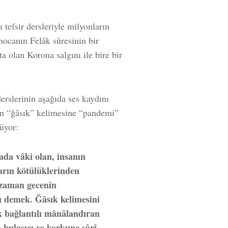
 tefsir dersleriyle milyonların
canın Felâk sûresinin bir
 olan Korona salgını ile bire bir
erslerinin aşağıda ses kaydını
ın “ğâsık” kelimesine “pandemi”
üyor:
da vâki olan, insanın
arın kötülüklerinden
ı zaman gecenin
ı demek. Ğâsık kelimesini
ak bağlantılı mânâlandıran
n bulaşıcı ve korkunç sârî