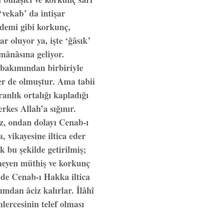
‘vekab’ da intişar
demi gibi korkunç,
r oluyor ya, işte ‘ğâsık’
 mânâsına geliyor.
bakımından birbiriyle
er de olmuştur. Ama tabii
anlık ortalığı kapladığı
rkes Allah’a sığınır.
z, ondan dolayı Cenab-ı
vikayesine iltica eder
 bu şekilde getirilmiş;
meyen müthiş ve korkunç
n de Cenab-ı Hakka iltica
ımdan âciz kalırlar. İlâhî
lercesinin telef olması