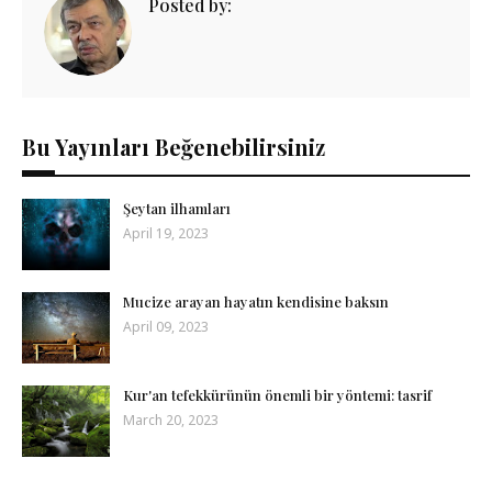
Posted by:
Bu Yayınları Beğenebilirsiniz
Şeytan ilhamları
April 19, 2023
Mucize arayan hayatın kendisine baksın
April 09, 2023
Kur'an tefekkürünün önemli bir yöntemi: tasrif
March 20, 2023