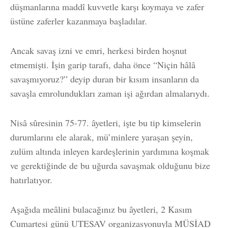
düşmanlarına maddî kuvvetle karşı koymaya ve zafer
üstüne zaferler kazanmaya başladılar.
Ancak savaş izni ve emri, herkesi birden hoşnut
etmemişti. İşin garip tarafı, daha önce “Niçin hâlâ
savaşmıyoruz?” deyip duran bir kısım insanların da
savaşla emrolundukları zaman işi ağırdan almalarıydı.
Nisâ sûresinin 75-77. âyetleri, işte bu tip kimselerin
durumlarını ele alarak, mü’minlere yaraşan şeyin,
zulüm altında inleyen kardeşlerinin yardımına koşmak
ve gerektiğinde de bu uğurda savaşmak olduğunu bize
hatırlatıyor.
Aşağıda meâlini bulacağınız bu âyetleri, 2 Kasım
Cumartesi günü UTESAV organizasyonuyla MÜSİAD