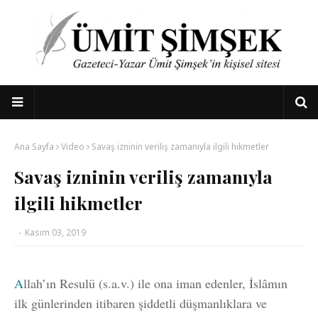
Ana Sayfa
Video
Savaş izninin veriliş zamanıyla ilgili hikmetler
Savaş izninin veriliş zamanıyla
ilgili hikmetler
-
Kasım 03, 2019
A
llah’ın Resulü (s.a.v.) ile ona iman edenler, İslâmın
ilk günlerinden itibaren şiddetli düşmanlıklara ve