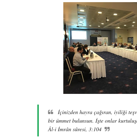
İçinizden hayra çağıran, iyiliği teş
bir ümmet bulunsun. İşte onlar kurtuluşa
Âl-i İmrân sûresi, 3:104