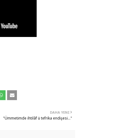
DAHA YENI
"Ümmetimde ihtilâf ü tefrika endişesi..."