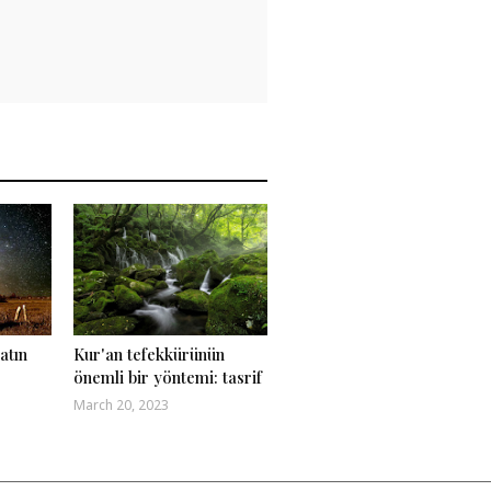
atın
Kur'an tefekkürünün
önemli bir yöntemi: tasrif
March 20, 2023