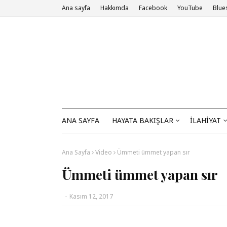
Ana sayfa
Hakkımda
Facebook
YouTube
Blue
ANA SAYFA
HAYATA BAKIŞLAR
İLAHİYAT
Ana Sayfa
Video
Ümmeti ümmet yapan sır
Ümmeti ümmet yapan sır
-
Kasım 12, 2017