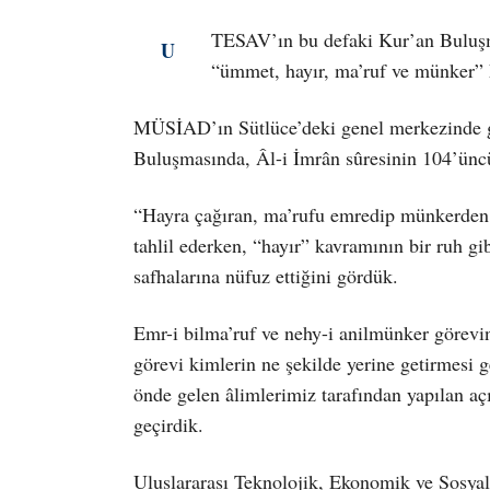
TESAV’ın bu defaki Kur’an Buluşm
U
“ümmet, hayır, ma’ruf ve münker” 
MÜSİAD’ın Sütlüce’deki genel merkezinde 
Buluşmasında, Âl-i İmrân sûresinin 104’ünc
“Hayra çağıran, ma’rufu emredip münkerden s
tahlil ederken, “hayır” kavramının bir ruh g
safhalarına nüfuz ettiğini gördük.
Emr-i bilma’ruf ve nehy-i anilmünker görevi
görevi kimlerin ne şekilde yerine getirmesi ge
önde gelen âlimlerimiz tarafından yapılan aç
geçirdik.
Uluslararası Teknolojik, Ekonomik ve Sosyal