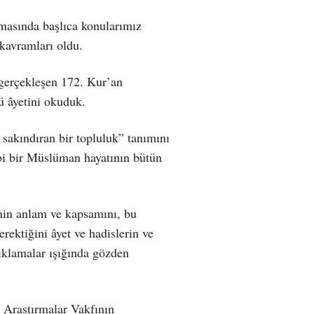
asında başlıca konularımız
kavramları oldu.
gerçekleşen 172. Kur’an
ü âyetini okuduk.
akındıran bir topluluk” tanımını
ibi bir Müslüman hayatının bütün
nin anlam ve kapsamını, bu
rektiğini âyet ve hadislerin ve
ıklamalar ışığında gözden
 Araştırmalar Vakfının