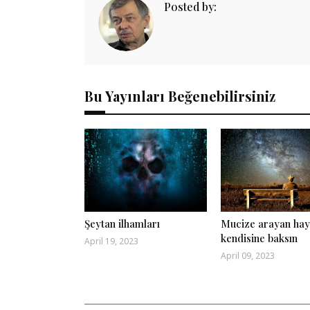
Posted by:
Bu Yayınları Beğenebilirsiniz
Şeytan ilhamları
Mucize arayan hay
kendisine baksın
April 19, 2023
April 09, 2023