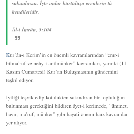
sakındırsın. İşte onlar kurtuluşa erenlerin tâ
kendileridir.
Âl-i İmrân, 3:104
K
ur’ân-ı Kerim’in en önemli kavramlarından “emr-i
bilma’ruf ve nehy-i anilmünker” kavramları, yarınki (11
Kasım Cumartesi) Kur’an Buluşmasının gündemini
teşkil ediyor.
İyiliği teşvik edip kötülükten sakındıran bir topluluğun
bulunması gerektiğini bildiren âyet-i kerimede, “ümmet,
hayır, ma’ruf, münker” gibi hayatî önemi haiz kavramlar
yer alıyor.