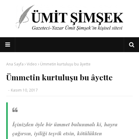
Ana Sayfa
Video
Ümmetin kurtuluşu bu âyette
Ümmetin kurtuluşu bu âyette
-
Kasım 10, 2017
İçinizden öyle bir ümmet bulunmalı ki, hayra
çağırsın, iyiliği teşvik etsin, kötülükten