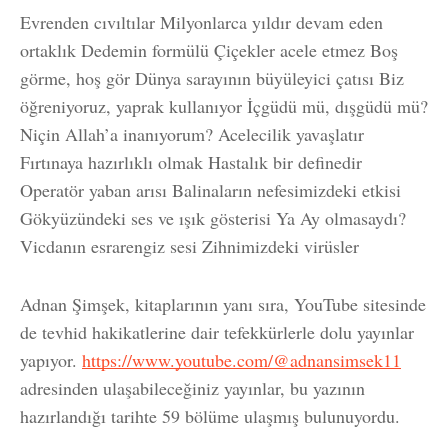
Evrenden cıvıltılar
Milyonlarca yıldır devam eden
ortaklık
Dedemin formülü
Çiçekler acele etmez
Boş
görme, hoş gör
Dünya sarayının büyüleyici çatısı
Biz
öğreniyoruz, yaprak kullanıyor
İçgüdü mü, dışgüdü mü?
Niçin Allah’a inanıyorum?
Acelecilik yavaşlatır
Fırtınaya hazırlıklı olmak
Hastalık bir definedir
Operatör yaban arısı
Balinaların nefesimizdeki etkisi
Gökyüzündeki ses ve ışık gösterisi
Ya Ay olmasaydı?
Vicdanın esrarengiz sesi
Zihnimizdeki virüsler
Adnan Şimşek, kitaplarının yanı sıra, YouTube sitesinde
de tevhid hakikatlerine dair tefekkürlerle dolu yayınlar
yapıyor.
https://www.youtube.com/@adnansimsek11
adresinden ulaşabileceğiniz yayınlar, bu yazının
hazırlandığı tarihte 59 bölüme ulaşmış bulunuyordu.