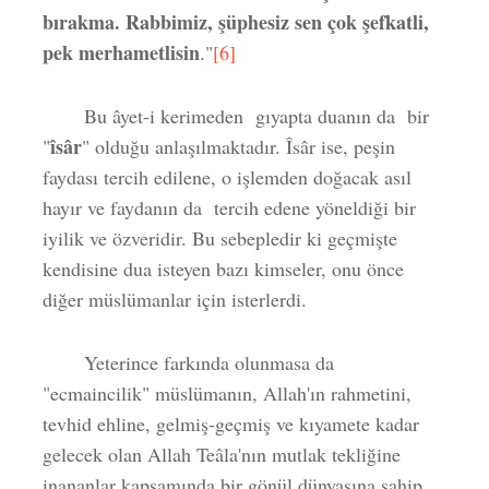
bırakma. Rabbimiz, şüphesiz sen çok şefkatli,
pek merhametlisin
."
[6]
Bu âyet-i kerimeden gıyapta duanın da bir
îsâr
"
" olduğu anlaşılmaktadır. Îsâr ise, peşin
faydası tercih edilene, o işlemden doğacak asıl
hayır ve faydanın da tercih edene yöneldiği bir
iyilik ve özveridir. Bu sebepledir ki geçmişte
kendisine dua isteyen bazı kimseler, onu önce
diğer müslümanlar için isterlerdi.
Yeterince farkında olunmasa da
"ecmaincilik" müslümanın, Allah'ın rahmetini,
tevhid ehline, gelmiş-geçmiş ve kıyamete kadar
gelecek olan Allah Teâla'nın mutlak tekliğine
inananlar kapsamında bir gönül dünyasına sahip