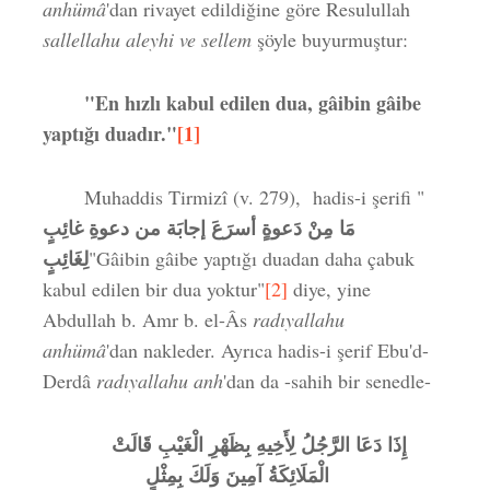
anhümâ
'dan rivayet edildiğine göre Resulullah
sallellahu aleyhi ve sellem
şöyle buyurmuştur:
"En hızlı kabul edilen dua, gâibin gâibe
yaptığı duadır."
[1]
Muhaddis Tirmizî (v. 279), hadis-i şerifi "
مَا مِنْ دَعوةٍ أسرَعَ إجابَة من دعوةِ غائِبٍ
لِغَائِبٍ
"Gâibin gâibe yaptığı duadan daha çabuk
kabul edilen bir dua yoktur"
[2]
diye, yine
Abdullah b. Amr b. el-Âs
radıyallahu
anhümâ
'dan nakleder. Ayrıca hadis-i şerif Ebu'd-
Derdâ
radıyallahu anh
'dan da -sahih bir senedle-
إِذَا دَعَا الرَّجُلُ لِأَخِيهِ بِظَهْرِ الْغَيْبِ قَالَتْ
الْمَلَائِكَةُ آمِينَ وَلَكَ بِمِثْلٍ