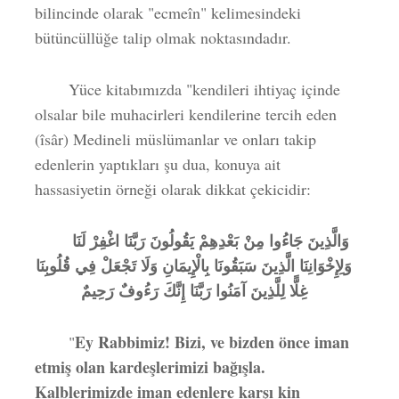
bilincinde olarak "ecmeîn" kelimesindeki
bütüncüllüğe talip olmak noktasındadır.
Yüce kitabımızda "kendileri ihtiyaç içinde
olsalar bile muhacirleri kendilerine tercih eden
(îsâr) Medineli müslümanlar ve onları takip
edenlerin yaptıkları şu dua, konuya ait
hassasiyetin örneği olarak dikkat çekicidir:
وَالَّذِينَ جَاءُوا مِنْ بَعْدِهِمْ يَقُولُونَ رَبَّنَا اغْفِرْ لَنَا
وَلِإِخْوَانِنَا الَّذِينَ سَبَقُونَا بِالْإِيمَانِ وَلَا تَجْعَلْ فِي قُلُوبِنَا
غِلًّا لِلَّذِينَ آمَنُوا رَبَّنَا إِنَّكَ رَءُوفٌ رَحِيمٌ
Ey Rabbimiz! Bizi, ve bizden önce iman
"
etmiş olan kardeşlerimizi bağışla.
Kalblerimizde iman edenlere karşı kin