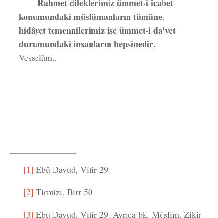
Rahmet dileklerimiz ümmet-i icabet
konumundaki müslümanların tümüne
;
hidâyet temennilerimiz ise ümmet-i da'vet
durumundaki insanların hepsinedir
.
Vesselâm..
[1]
Ebû Davud, Vitir 29
[2]
Tirmizi, Birr 50
[3]
Ebu Davud, Vitir 29. Ayrıca bk. Müslim, Zikir