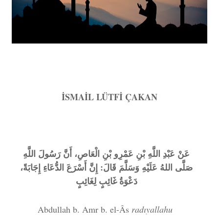
İSMAİL LÜTFİ ÇAKAN
عَنْ عَبْدِ اللَّهِ بْنِ عَمْرِو بْنِ الْعَاصِ، أَنَّ رَسُولَ اللَّهِ
صَلَّى اللهُ عَلَيْهِ وَسَلَّمَ قَالَ: إِنَّ أَسْرَعَ الدُّعَاءِ إِجَابَةً،
دَعْوَةُ غَائِبٍ لِغَائِبٍ
Abdullah b. Amr b. el-Âs
radıyallahu