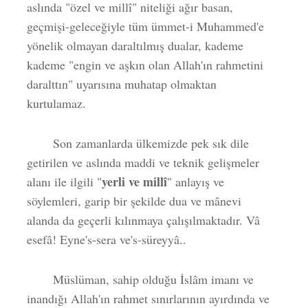
aslında "özel ve millî" niteliği ağır basan,
geçmişi-geleceğiyle tüm ümmet-i Muhammed'e
yönelik olmayan daraltılmış dualar, kademe
kademe "engin ve aşkın olan Allah'ın rahmetini
daralttın" uyarısına muhatap olmaktan
kurtulamaz.
Son zamanlarda ülkemizde pek sık dile
getirilen ve aslında maddi ve teknik gelişmeler
yerli ve millî
alanı ile ilgili "
" anlayış ve
söylemleri, garip bir şekilde dua ve mânevi
alanda da geçerli kılınmaya çalışılmaktadır. Vâ
esefâ! Eyne's-sera ve's-süreyyâ..
Müslüman, sahip olduğu İslâm imanı ve
inandığı Allah'ın rahmet sınırlarının ayırdında ve