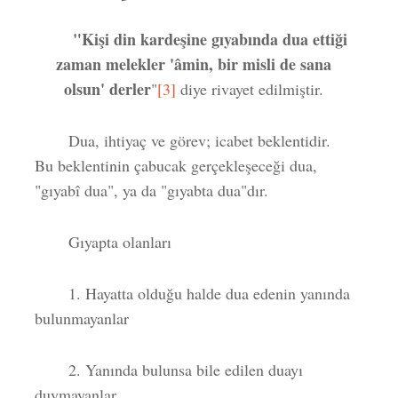
"
Ki
şi din kardeşine gıyabında dua ettiği
zaman melekler 'âmin, bir misli de sana
olsun' derler
"
[3]
diye rivayet edilmiştir.
Dua, ihtiyaç ve görev; icabet beklentidir.
Bu beklentinin çabucak gerçekleşeceği dua,
"gıyabî dua", ya da "gıyabta dua"dır.
Gıyapta olanları
1. Hayatta olduğu halde dua edenin yanında
bulunmayanlar
2. Yanında bulunsa bile edilen duayı
duymayanlar