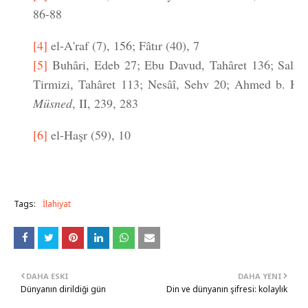
86-88
[4]
el-A'raf (7), 156; Fâtır (40), 7
[5]
Buhâri, Edeb 27; Ebu Davud, Tahâret 136; Salat 
Tirmizi, Tahâret 113; Nesâî, Sehv 20; Ahmed b. Han
Müsned
, II, 239, 283
[6]
el-Haşr (59), 10
Tags:
İlahiyat
DAHA ESKI
DAHA YENI
Dünyanın dirildiği gün
Din ve dünyanın şifresi: kolaylık