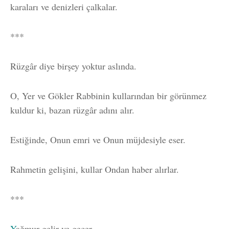
karaları ve denizleri çalkalar.
***
R
üzgâr diye birşey yoktur aslında.
O, Yer ve Gökler Rabbinin kullarından bir görünmez
kuldur ki, bazan rüzgâr adını alır.
Estiğinde, Onun emri ve Onun müjdesiyle eser.
Rahmetin gelişini, kullar Ondan haber alırlar.
***
Y
ağmur gelir ve geçer.