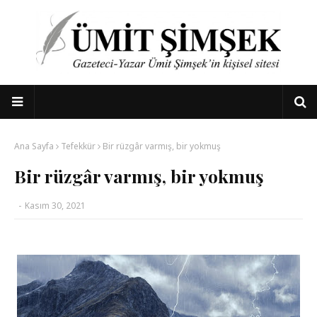
Ana Sayfa
Tefekkür
Bir rüzgâr varmış, bir yokmuş
Bir rüzgâr varmış, bir yokmuş
-
Kasım 30, 2021