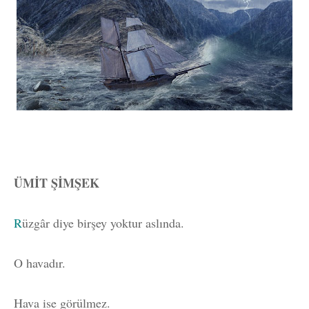
ÜMİT ŞİMŞEK
R
üzgâr diye birşey yoktur aslında.
O havadır.
Hava ise görülmez.