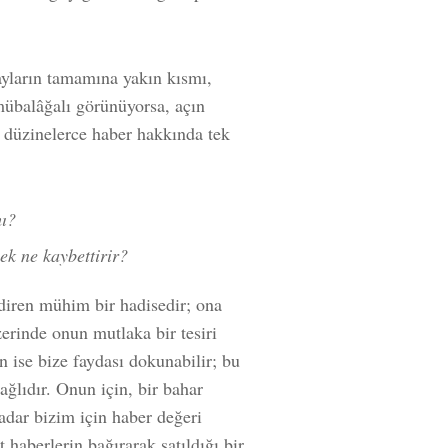
ayların tamamına yakın kısmı,
mübalâğalı görünüyorsa, açın
ki düzinelerce haber hakkında tek
mı?
k ne kaybettirir?
ndiren mühim bir hadisedir; ona
erinde onun mutlaka bir tesiri
 ise bize faydası dokunabilir; bu
lıdır. Onun için, bir bahar
adar bizim için haber değeri
haberlerin bağırarak satıldığı bir