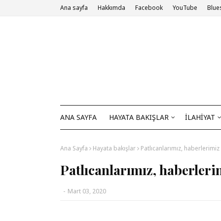
Ana sayfa
Hakkımda
Facebook
YouTube
Blue
ANA SAYFA
HAYATA BAKIŞLAR
İLAHİYAT
Ana Sayfa
Hayata bakışlar
Patlıcanlarımız, haberlerimiz
Patlıcanlarımız, haberleri
-
Mart 03, 2020