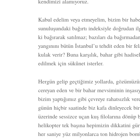
kendimizi alamıyoruz.
Kabul edelim veya etmeyelim, bizim bir habe
sunuluşundaki bağırtı indeksiyle doğrudan ilg
ki bağırarak satılmaz; bazıları da bağırmadan
yangınını bütün İstanbul’u tehdit eden bir fe
kulak verir? Buna karşılık, bahar gibi hadisel
edilmek için sükûnet isterler.
Hergün gelip geçtiğimiz yollarda, gözümüzü
cereyan eden ve bir bahar mevsiminin inşasıy
bizim yaptığımız gibi çevreye rahatsızlık ver
günün hiçbir saatinde biz kafa dinleyecek bi
üzerinde sessizce uçan kuş filolarına dönüp 
helikopter tek başına hepimizin dikkatini gü
her saniye yüz milyonlarca ton hidrojen bomba