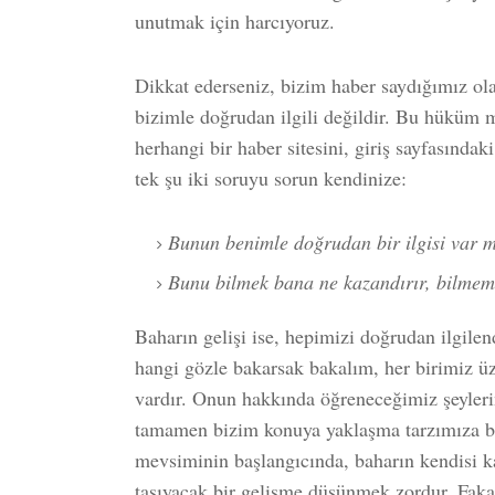
unutmak için harcıyoruz.
Dikkat ederseniz, bizim haber saydığımız ol
bizimle doğrudan ilgili değildir. Bu hüküm 
herhangi bir haber sitesini, giriş sayfasında
tek şu iki soruyu sorun kendinize:
Bunun benimle doğrudan bir ilgisi var 
Bunu bilmek bana ne kazandırır, bilmeme
Baharın gelişi ise, hepimizi doğrudan ilgile
hangi gözle bakarsak bakalım, her birimiz üz
vardır. Onun hakkında öğreneceğimiz şeylerin
tamamen bizim konuya yaklaşma tarzımıza bağ
mevsiminin başlangıcında, baharın kendisi k
taşıyacak bir gelişme düşünmek zordur. Fakat 