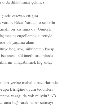
çin o da dikkatimizi çekmez.
 içinde cereyan ettiğini
 vardır. Fakat Yaratan o seslerin
akmak, bir kısmına da (Güneşte
ulaşmasını engellemek suretiyle
nde bir yaşama alanı
ültüye boğuyor, sükûnetten kaçıp
 ise ancak sükûnetli ortamlarda
tıklarını anlayabilmek hiç kolay
amları yerine mahalle pazarlarında
vrupa Birliğine uyum tedbirleri
ış yapma yasağı da yok muydu? AB
uz, ama bağırarak haber satmayı