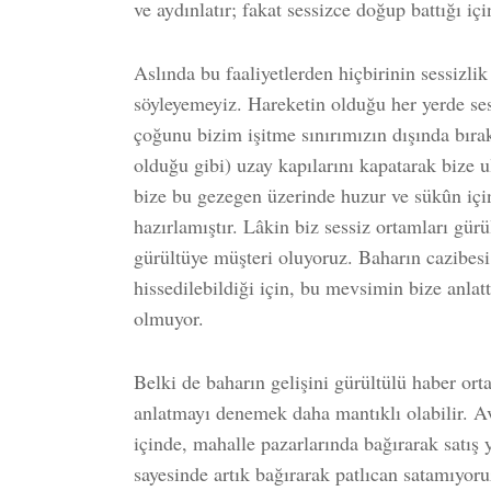
ve aydınlatır; fakat sessizce doğup battığı i
Aslında bu faaliyetlerden hiçbirinin sessizlik
söyleyemeyiz. Hareketin olduğu her yerde ses
çoğunu bizim işitme sınırımızın dışında bır
olduğu gibi) uzay kapılarını kapatarak bize 
bize bu gezegen üzerinde huzur ve sükûn içi
hazırlamıştır. Lâkin biz sessiz ortamları gür
gürültüye müşteri oluyoruz. Baharın cazibesi
hissedilebildiği için, bu mevsimin bize anlat
olmuyor.
Belki de baharın gelişini gürültülü haber ort
anlatmayı denemek daha mantıklı olabilir. A
içinde, mahalle pazarlarında bağırarak sat
sayesinde artık bağırarak patlıcan satamıyor