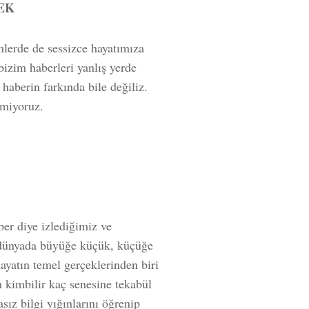
EK
lerde de sessizce hayatımıza
bizim haberleri yanlış yerde
aberin farkında bile değiliz.
rmiyoruz.
er diye izlediğimiz ve
 dünyada büyüğe küçük, küçüğe
yatın temel gerçeklerinden biri
 kimbilir kaç senesine tekabül
sız bilgi yığınlarını öğrenip