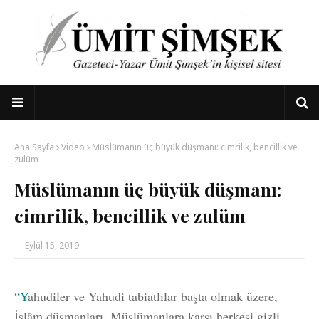
Ana Sayfa
Video
Müslümanın üç büyük düşmanı: cimrilik, bencillik ve
zulüm
Müslümanın üç büyük düşmanı:
cimrilik, bencillik ve zulüm
-
Eylül 15, 2019
“Y
ahudiler ve Yahudi tabiatlılar başta olmak üzere,
İslâm düşmanları, Müslümanlara karşı herkesi gizli