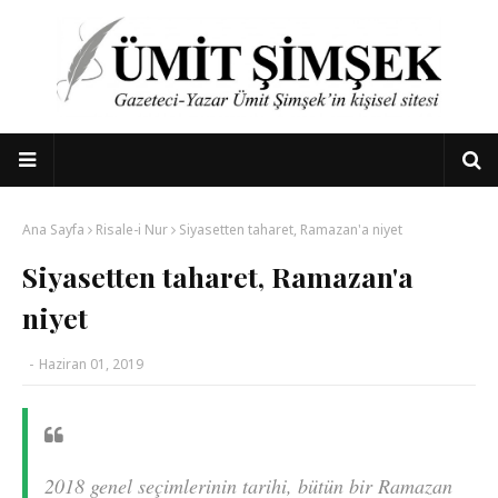
Ana Sayfa
Risale-i Nur
Siyasetten taharet, Ramazan'a niyet
Siyasetten taharet, Ramazan'a
niyet
-
Haziran 01, 2019
2018 genel seçimlerinin tarihi, bütün bir Ramazan