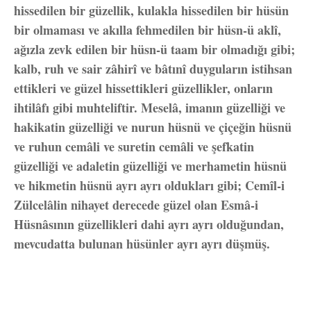
hissedilen bir güzellik, kulakla hissedilen bir hüsün
bir olmaması ve akılla fehmedilen bir hüsn-ü aklî,
ağızla zevk edilen bir hüsn-ü taam bir olmadığı gibi;
kalb, ruh ve sair zâhirî ve bâtınî duyguların istihsan
ettikleri ve güzel hissettikleri güzellikler, onların
ihtilâfı gibi muhteliftir. Meselâ, imanın güzelliği ve
hakikatin güzelliği ve nurun hüsnü ve çiçeğin hüsnü
ve ruhun cemâli ve suretin cemâli ve şefkatin
güzelliği ve adaletin güzelliği ve merhametin hüsnü
ve hikmetin hüsnü ayrı ayrı oldukları gibi; Cemîl-i
Zülcelâlin nihayet derecede güzel olan Esmâ-i
Hüsnâsının güzellikleri dahi ayrı ayrı olduğundan,
mevcudatta bulunan hüsünler ayrı ayrı düşmüş.