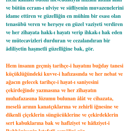
ve bütün ecram-ı ulviye ve süfliyenin muvazenelerini
idame ettiren ve güzelliğin en mühim bir esası olan
tenasübü veren ve herşeye en güzel vaziyeti verdiren
ve her zîhayata hakk-ı hayatı verip ihkak-ı hak eden
ve mütecavizleri durduran ve cezalandıran bir
âdiliyetin haşmetli güzelliğine bak, gör.
Hem insanın geçmiş tarihçe-i hayatını buğday tanesi
küçüklüğündeki kuvve-i hafızasında ve her nebat ve
ağacın gelecek tarihçe-i hayat-ı saniyesini
çekirdeğinde yazmasına ve her zîhayatın
muhafazasına lüzumu bulunan âlât ve cihazata,
meselâ arının kanatçıklarına ve zehirli iğnesine ve
dikenli çiçeklerin süngücüklerine ve çekirdeklerin
sert kabuklarına bak ve hafîziyet ve hâfiziyet-i