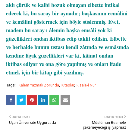
aklı çürük ve kalbi bozuk olmayan elbette intikal
edecek ki, bu saray bir aynadır; başkasının cemâlini
ve kemâlini göstermek için böyle süslenmiş. Evet,
madem bu saray-ı âlemin başka emsâli yok ki
güzellikleri ondan iktibas edip taklit edilsin. Elbette
ve herhalde bunun ustası kendi zâtında ve esmâsında
kendine lâyık güzellikleri var ki, kâinat ondan
iktibas ediyor ve ona göre yapılmış ve onları ifade
etmek için bir kitap gibi yazılmış.
Tags:
Kalem Yazmak Zorunda
Kitaplar
Risale-i Nur
DAHA ESKI
DAHA YENI
Uçan Üniversite Uygurcada
Müslüman Besmele
çekemeyeceği işi yapmaz