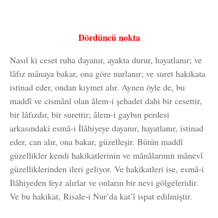
Dördüncü nokta
Nasıl ki ceset ruha dayanır, ayakta durur, hayatlanır; ve
lâfız mânaya bakar, ona göre nurlanır; ve suret hakikata
istinad eder, ondan kıymet alır. Aynen öyle de, bu
maddî ve cismânî olan âlem-i şehadet dahi bir cesettir,
bir lâfızdır, bir surettir; âlem-i gaybın perdesi
arkasındaki esmâ-i İlâhiyeye dayanır, hayatlanır, istinad
eder, can alır, ona bakar, güzelleşir. Bütün maddî
güzellikler kendi hakikatlerinin ve mânâlarının mânevî
güzelliklerinden ileri geliyor. Ve hakikatleri ise, esmâ-i
İlâhiyeden feyz alırlar ve onların bir nevi gölgeleridir.
Ve bu hakikat, Risale-i Nur’da kat’î ispat edilmiştir.