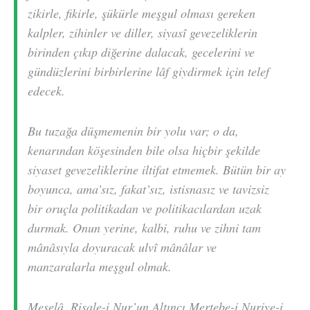
zikirle, fikirle, şükürle meşgul olması gereken
kalpler, zihinler ve diller, siyasî gevezeliklerin
birinden çıkıp diğerine dalacak, gecelerini ve
gündüzlerini birbirlerine lâf giydirmek için telef
edecek.
Bu tuzağa düşmemenin bir yolu var; o da,
kenarından köşesinden bile olsa hiçbir şekilde
siyaset gevezeliklerine iltifat etmemek. Bütün bir ay
boyunca, ama’sız, fakat’sız, istisnasız ve tavizsiz
bir oruçla politikadan ve politikacılardan uzak
durmak. Onun yerine, kalbi, ruhu ve zihni tam
mânâsıyla doyuracak ulvî mânâlar ve
manzaralarla meşgul olmak.
Meselâ, Risale-i Nur’un Altıncı Mertebe-i Nuriye-i