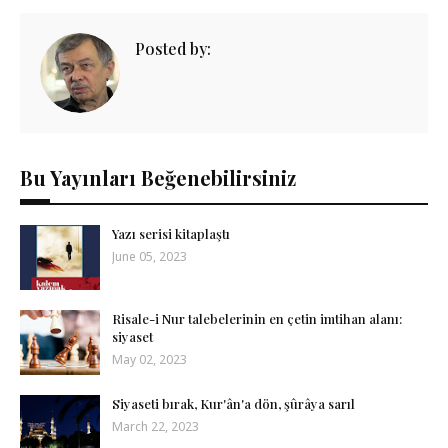
Posted by:
Bu Yayınları Beğenebilirsiniz
Yazı serisi kitaplaştı
June 05, 2023
Risale-i Nur talebelerinin en çetin imtihan alanı:
siyaset
May 02, 2023
Siyaseti bırak, Kur'ân'a dön, şûrâya sarıl
March 22, 2023