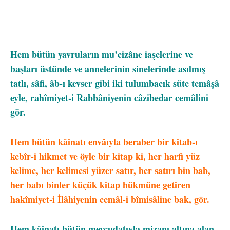
Hem bütün yavruların mu’cizâne iaşelerine ve
başları üstünde ve annelerinin sinelerinde asılmış
tatlı, sâfi, âb-ı kevser gibi iki tulumbacık süte temâşâ
eyle, rahîmiyet-i Rabbâniyenin câzibedar cemâlini
gör.
Hem bütün kâinatı envâıyla beraber bir kitab-ı
kebîr-i hikmet ve öyle bir kitap ki, her harfi yüz
kelime, her kelimesi yüzer satır, her satırı bin bab,
her babı binler küçük kitap hükmüne getiren
hakîmiyet-i İlâhiyenin cemâl-i bîmisâline bak, gör.
Hem kâinatı bütün mevcudatıyla mizanı altına alan