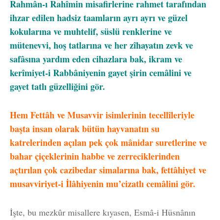
Rahmân-ı Rahîmin misafirlerine rahmet tarafından
ihzar edilen hadsiz taamların ayrı ayrı ve güzel
kokularına ve muhtelif, süslü renklerine ve
mütenevvi, hoş tatlarına ve her zîhayatın zevk ve
safâsına yardım eden cihazlara bak, ikram ve
kerîmiyet-i Rabbâniyenin gayet şirin cemâlini ve
gayet tatlı güzelliğini gör.
Hem Fettâh ve Musavvir isimlerinin tecellîleriyle
başta insan olarak bütün hayvanatın su
katrelerinden açılan pek çok mânidar suretlerine ve
bahar çiçeklerinin habbe ve zerreciklerinden
açtırılan çok cazibedar simalarına bak, fettâhiyet ve
musavviriyet-i İlâhiyenin mu’cizatlı cemâlini gör.
İşte, bu mezkûr misallere kıyasen, Esmâ-i Hüsnânın