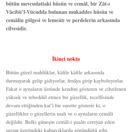
bütün mevcudattaki hüsün ve cemâl, bir Zât-ı
Vâcibü’l-Vücudda bulunan mukaddes hüsün ve
cemâlin gölgesi ve lemeâtı ve perdelerin arkasında
cilvesidir.
İkinci nokta
Bütün güzel mahlûklar, kàfile kàfile arkasında
durmayarak gelip gidiyorlar, fenâya girip kayboluyorlar.
Fakat o aynaların üstünde kendini gösteren ve cilvelenen
yüksek ve tebeddül etmez bir güzellik, tecellîsinde
devam ettiğinden kat’î bir surette gösterir ki, o
güzellikler o güzellerin malı ve o aynaların cemâli
değildir. Belki güneşin cemâl-i şuaâtı cereyan eden
suyun üzerindeki kabarcıklarda göründüğü gibi,