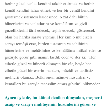
herbir güzel san’at kendini takdir ettirmek ve herbir
kemâl kendini izhar etmek ve her bir cemâl kendini
göstermek istemesi kaidesince, o zât dahi bütün
hünerlerini ve san’atlarını ve kemâlâtını ve gizli
güzelliklerini târif edecek, teşhir edecek, gösterecek
olan bir harika sarayı yapmış. Her kim o mu’cizeli
sarayı temâşâ etse, birden ustasının ve sahibinin
hünerlerine ve mehâsinine ve kemâlâtına intikal eder ve
gözüyle görür gibi inanır, tasdik eder ve der ki: “Her
cihetle güzel ve hünerli olmayan bir zât, böyle her
cihetle güzel bir eserin masdarı, mûcidi ve taklitsiz
muhterii olamaz. Belki onun mânevî hüsünleri ve
kemâlleri bu sarayla tecessüm etmiş gibidir” hükmeder.
Aynen öyle de, bu kâinat denilen dünyadan, meşher-i
acaip ve saray-ı muhteşemin hüsünlerini gören ve