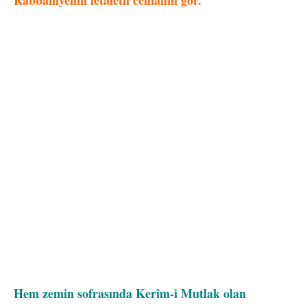
Rabbâniyenin letafetli cemâlini gör.
Hem zemin sofrasında Kerîm-i Mutlak olan