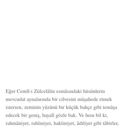
Eğer Cemîl-i Zülcelâlin esmâsındaki hüsünlerin
mevcudat aynalarında bir cilvesini müşahede etmek
istersen, zeminin yüzünü bir küçük bahçe gibi temâşa
edecek bir geniş, hayalî gözle bak. Ve hem bil ki,
rahmâniyet, rahîmiyet, hakîmiyet, âdiliyet gibi tâbirler,