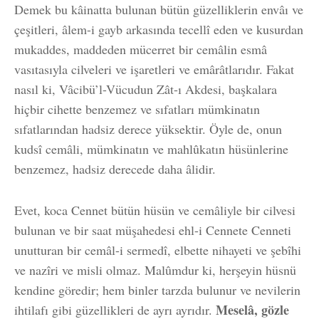
Demek bu kâinatta bulunan bütün güzelliklerin envâı ve
çeşitleri, âlem-i gayb arkasında tecellî eden ve kusurdan
mukaddes, maddeden mücerret bir cemâlin esmâ
vasıtasıyla cilveleri ve işaretleri ve emârâtlarıdır. Fakat
nasıl ki, Vâcibü’l-Vücudun Zât-ı Akdesi, başkalara
hiçbir cihette benzemez ve sıfatları mümkinatın
sıfatlarından hadsiz derece yüksektir. Öyle de, onun
kudsî cemâli, mümkinatın ve mahlûkatın hüsünlerine
benzemez, hadsiz derecede daha âlidir.
Evet, koca Cennet bütün hüsün ve cemâliyle bir cilvesi
bulunan ve bir saat müşahedesi ehl-i Cennete Cenneti
unutturan bir cemâl-i sermedî, elbette nihayeti ve şebîhi
ve nazîri ve misli olmaz. Malûmdur ki, herşeyin hüsnü
kendine göredir; hem binler tarzda bulunur ve nevilerin
Meselâ, gözle
ihtilafı gibi güzellikleri de ayrı ayrıdır.