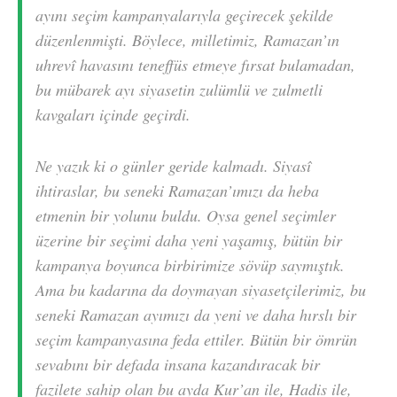
ayını seçim kampanyalarıyla geçirecek şekilde
düzenlenmişti. Böylece, milletimiz, Ramazan’ın
uhrevî havasını teneffüs etmeye fırsat bulamadan,
bu mübarek ayı siyasetin zulümlü ve zulmetli
kavgaları içinde geçirdi.
Ne yazık ki o günler geride kalmadı. Siyasî
ihtiraslar, bu seneki Ramazan’ımızı da heba
etmenin bir yolunu buldu. Oysa genel seçimler
üzerine bir seçimi daha yeni yaşamış, bütün bir
kampanya boyunca birbirimize sövüp saymıştık.
Ama bu kadarına da doymayan siyasetçilerimiz, bu
seneki Ramazan ayımızı da yeni ve daha hırslı bir
seçim kampanyasına feda ettiler. Bütün bir ömrün
sevabını bir defada insana kazandıracak bir
fazilete sahip olan bu ayda Kur’an ile, Hadis ile,