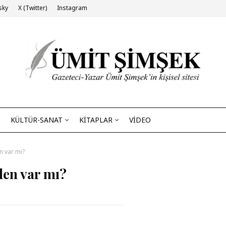
sky
X (Twitter)
Instagram
KÜLTÜR-SANAT
KİTAPLAR
VİDEO
n var mı?
len var mı?