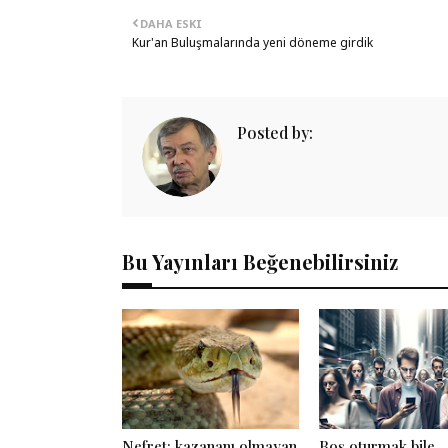
DAHA ESKI
Kur'an Buluşmalarında yeni döneme girdik
Posted by:
Bu Yayınları Beğenebilirsiniz
Nefret: kazananı olmayan
Boş oturmak bile