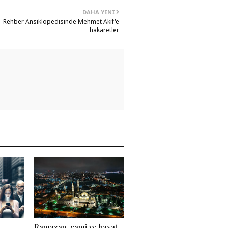
DAHA YENI
Rehber Ansiklopedisinde Mehmet Akif'e
hakaretler
Ramazan, cami ve hayat