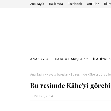
Ana sayfa
Hakkımda
Facebook
YouTube
Blue
ANA SAYFA
HAYATA BAKIŞLAR
İLAHİYAT
Ana Sayfa
Hayata bakışlar
Bu resimde Kâbe'yi görebile
Bu resimde Kâbe'yi görebi
-
Eylül 28, 2014