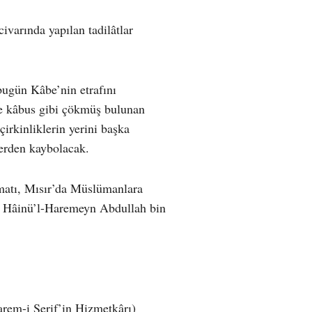
ivarında yapılan tadilâtlar
bugün Kâbe’nin etrafını
ne kâbus gibi çökmüş bulunan
çirkinliklerin yerini başka
lerden kaybolacak.
imatı, Mısır’da Müslümanlara
an Hâinü’l-Haremeyn Abdullah bin
rem-i Şerif’in Hizmetkârı)