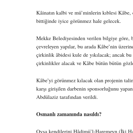
Kâinatın kalbi ve mü’minlerin kıblesi Kâbe, c
bittiğinde iyice görünmez hale gelecek.
Mekke Belediyesinden verilen bilgiye göre, 
çevreleyen yapılar, bu arada Kâbe’nin üzeri
çirkinlik âbidesi kule de yıkılacak; ancak bu 
çirkinlikler alacak ve Kâbe bütün bütün göz
Kâbe’yi görünmez kılacak olan projenin tal
karşı girişilen darbenin sponsorluğunu yap
Abdülaziz tarafından verildi.
Osmanlı zamanında nasıldı?
Oysa kendilerini Hâdimü’l-Haremeyn (İki Ha