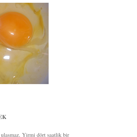
EK
ulaşmaz. Yirmi dört saatlik bir