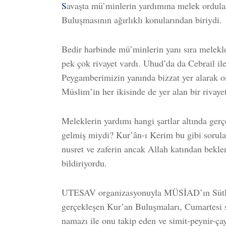
S
avaşta mü’minlerin yardımına melek ordular
Buluşmasının ağırlıklı konularından biriydi.
Bedir harbinde mü’minlerin yanı sıra melekler
pek çok rivayet vardı. Uhud’da da Cebrail il
Peygamberimizin yanında bizzat yer alarak o
Müslim’in her ikisinde de yer alan bir rivayet
Meleklerin yardımı hangi şartlar altında gerç
gelmiş miydi? Kur’ân-ı Kerim bu gibi sorula
nusret ve zaferin ancak Allah katından beklen
bildiriyordu.
UTESAV organizasyonuyla MÜSİAD’ın Sütlü
gerçekleşen Kur’an Buluşmaları, Cumartesi s
namazı ile onu takip eden ve simit-peynir-ç