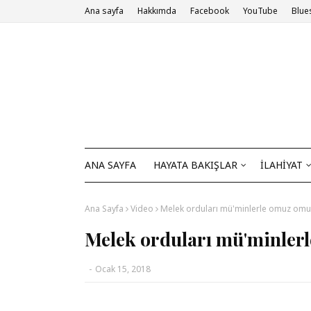
Ana sayfa
Hakkımda
Facebook
YouTube
Blue
ANA SAYFA
HAYATA BAKIŞLAR
İLAHİYAT
Ana Sayfa
Video
Melek orduları mü'minlerle omuz om
Melek orduları mü'minler
-
Ocak 15, 2018