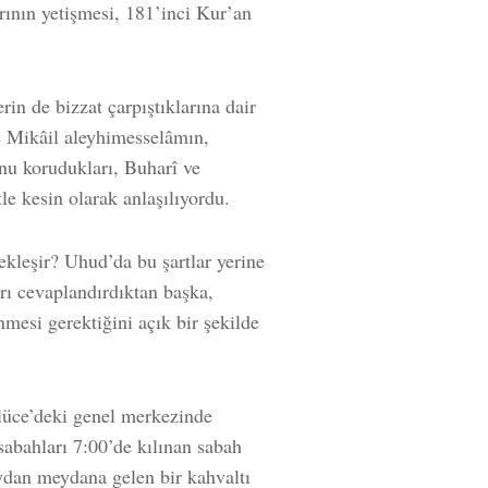
ının yetişmesi, 181’inci Kur’an
in de bizzat çarpıştıklarına dair
e Mikâil aleyhimesselâmın,
nu korudukları, Buharî ve
le kesin olarak anlaşılıyordu.
ekleşir? Uhud’da bu şartlar yerine
rı cevaplandırdıktan başka,
mesi gerektiğini açık bir şekilde
ce’deki genel merkezinde
abahları 7:00’de kılınan sabah
aydan meydana gelen bir kahvaltı