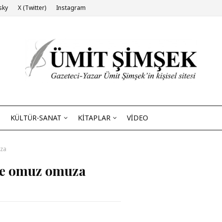
sky
X (Twitter)
Instagram
KÜLTÜR-SANAT
KİTAPLAR
VİDEO
uza
le omuz omuza