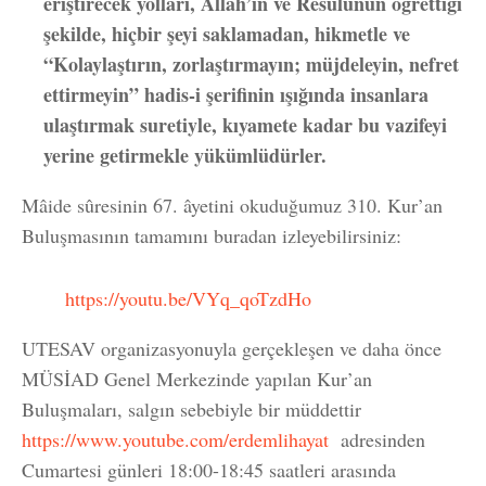
eriştirecek yolları, Allah’ın ve Resulünün öğrettiği
şekilde, hiçbir şeyi saklamadan, hikmetle ve
“Kolaylaştırın, zorlaştırmayın; müjdeleyin, nefret
ettirmeyin” hadis-i şerifinin ışığında insanlara
ulaştırmak suretiyle, kıyamete kadar bu vazifeyi
yerine getirmekle yükümlüdürler.
Mâide sûresinin 67. âyetini okuduğumuz 310. Kur’an
Buluşmasının tamamını buradan izleyebilirsiniz:
https://youtu.be/VYq_qoTzdHo
UTESAV organizasyonuyla gerçekleşen ve daha önce
MÜSİAD Genel Merkezinde yapılan Kur’an
Buluşmaları, salgın sebebiyle bir müddettir
https://www.youtube.com/erdemlihayat
adresinden
Cumartesi günleri 18:00-18:45 saatleri arasında