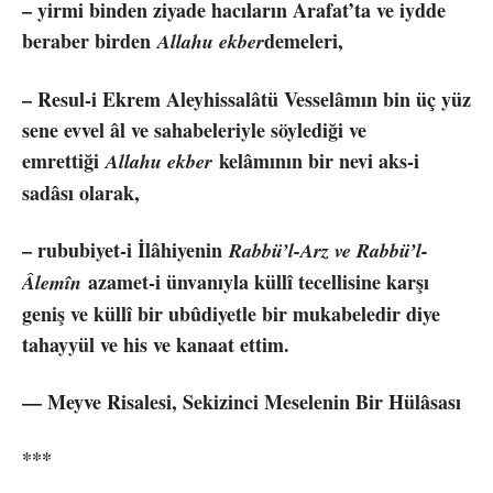
– yirmi binden ziyade hacıların Arafat’ta ve iydde
beraber birden
demeleri,
Allahu ekber
– Resul-i Ekrem Aleyhissalâtü Vesselâmın bin üç yüz
sene evvel âl ve sahabeleriyle söylediği ve
emrettiği
kelâmının bir nevi aks-i
Allahu ekber
sadâsı olarak,
– rububiyet-i İlâhiyenin
Rabbü’l-Arz ve Rabbü’l-
azamet-i ünvanıyla küllî tecellisine karşı
Âlemîn
geniş ve küllî bir ubûdiyetle bir mukabeledir diye
tahayyül ve his ve kanaat ettim.
— Meyve Risalesi, Sekizinci Meselenin Bir Hülâsası
***